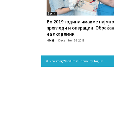
Вести
Во 2019 година имавме најмно
прегледи и операции: Обраќа
на академик...
НМД
-
December 26, 2019
© Newsmag WordPress Theme by TagDiv