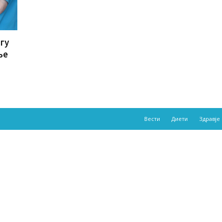
гу
ње
Вести
Диети
Здравје