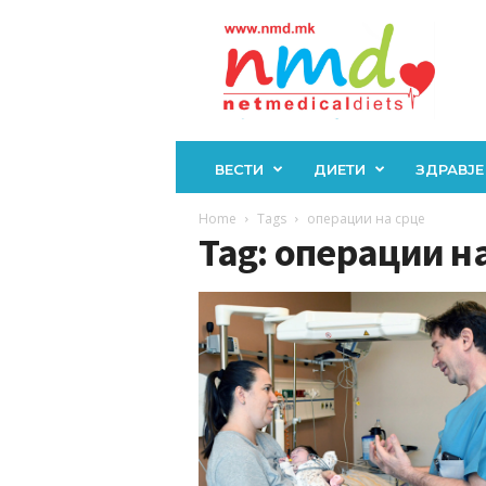
Н
М
Д
ВЕСТИ
ДИЕТИ
ЗДРАВЈЕ
Home
Tags
операции на срце
Tag: операции н