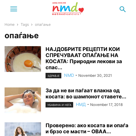
Home
Tags
опаѓање
опаѓање
НАЈДОБРИТЕ РЕЦЕПТИ КОИ
СПРЕЧУВААТ ОПАЃАЊЕ НА
КОСАТА: Природни лекови за
спас...
NMD
-
November 30, 2021
ЗДРАВЈЕ
За да не ви паѓаат влакна од
косата: во шампонот ставете...
НМД
-
November 17, 2018
УБАВИНА И НЕГА
Проверено: ако косата ви опаѓа
и брзо се масти – ОВАА...