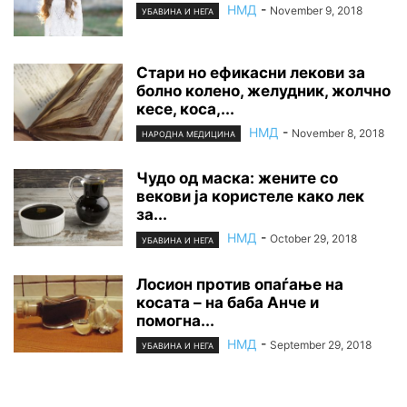
НМД
-
November 9, 2018
УБАВИНА И НЕГА
Стари но ефикасни лекови за
болно колено, желудник, жолчно
кесе, коса,...
НМД
-
November 8, 2018
НАРОДНА МЕДИЦИНА
Чудо од маска: жените со
векови ја користеле како лек
за...
НМД
-
October 29, 2018
УБАВИНА И НЕГА
Лосион против опаѓање на
косата – на баба Анче и
помогна...
НМД
-
September 29, 2018
УБАВИНА И НЕГА