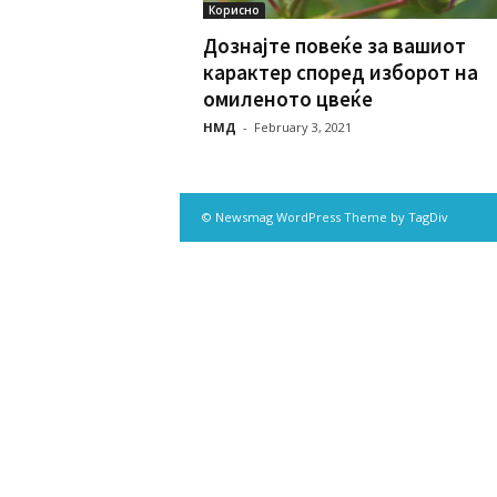
Корисно
Дознајте повеќе за вашиот
карактер според изборот на
омиленото цвеќе
НМД
-
February 3, 2021
© Newsmag WordPress Theme by TagDiv