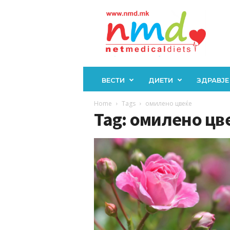
Н
М
Д
ВЕСТИ
ДИЕТИ
ЗДРАВЈЕ
Home
Tags
омилено цвеќе
Tag: омилено цв