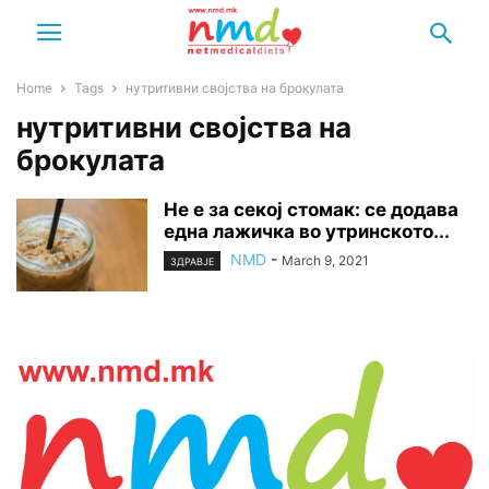
Home
Tags
нутритивни својства на брокулата
нутритивни својства на
брокулата
Не е за секој стомак: се додава
една лажичка во утринското...
NMD
-
March 9, 2021
ЗДРАВЈЕ