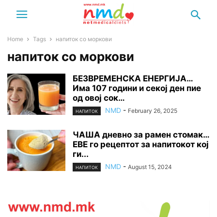
Home
Tags
напиток со моркови
напиток со моркови
БЕЗВРЕМЕНСКА ЕНЕРГИЈА…
Има 107 години и секој ден пие
од овој сок…
NMD
-
February 26, 2025
НАПИТОК
ЧАША дневно за рамен стомак…
ЕВЕ го рецептот за напитокот кој
ги...
NMD
-
August 15, 2024
НАПИТОК