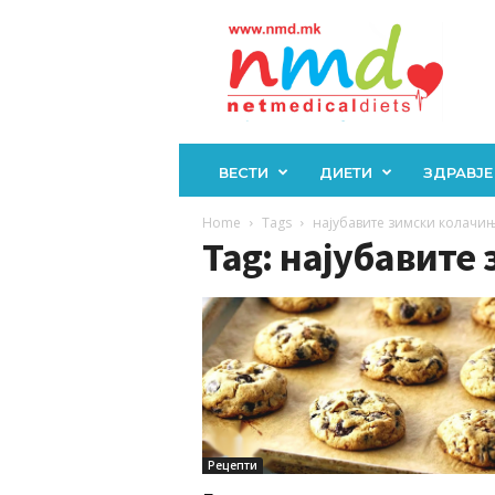
Н
М
Д
ВЕСТИ
ДИЕТИ
ЗДРАВЈЕ
Home
Tags
најубавите зимски колачи
Tag: најубавите
Рецепти