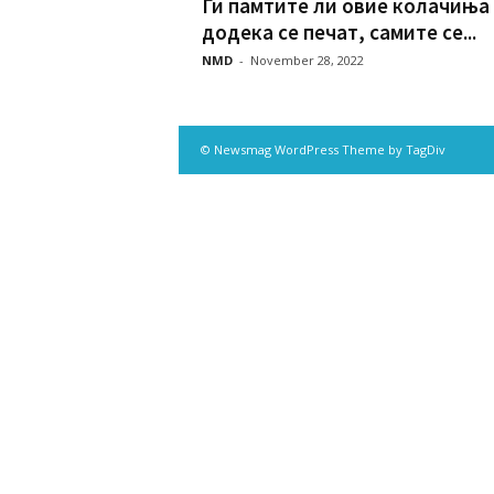
Ги памтите ли овие колачиња
додека се печат, самите се...
NMD
-
November 28, 2022
© Newsmag WordPress Theme by TagDiv