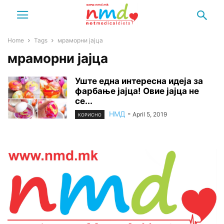
Home
Tags
мраморни јајца
мраморни јајца
Уште една интересна идеја за
фарбање јајца! Овие јајца не
се...
НМД
-
April 5, 2019
КОРИСНО