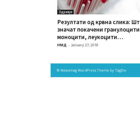
Здравје
Резултати од крвна слика: Ш
значат покачени гранулоцити
моноцити, леукоцити…
НМД
-
January 27, 2018
© Newsmag WordPress Theme by TagDiv