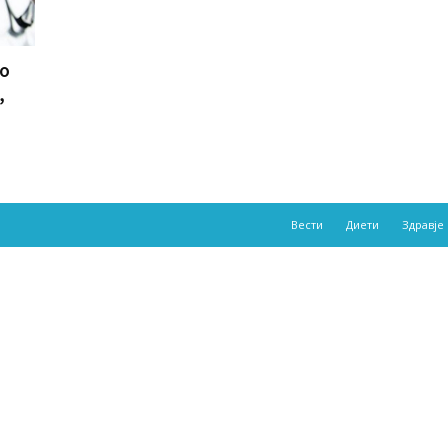
то
,
Вести
Диети
Здравје