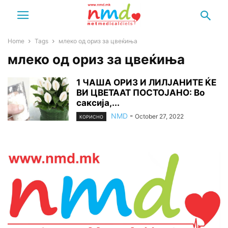
Home
Tags
млеко од ориз за цвеќиња
млеко од ориз за цвеќиња
1 ЧАША ОРИЗ И ЛИЛЈАНИТЕ ЌЕ
ВИ ЦВЕТААТ ПОСТОЈАНО: Во
саксија,...
NMD
-
October 27, 2022
КОРИСНО