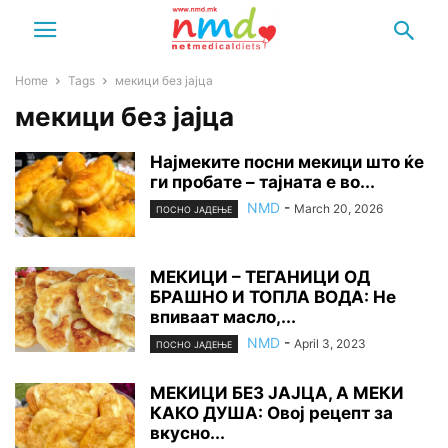
Home
Tags
мекици без јајца
мекици без јајца
Најмеките посни мекици што ќе
ги пробате – тајната е во...
NMD
-
March 20, 2026
ПОСНО ЈАДЕЊЕ
МЕКИЦИ – ТЕГАНИЦИ ОД
БРАШНО И ТОПЛА ВОДА: Не
впиваат масло,...
NMD
-
April 3, 2023
ПОСНО ЈАДЕЊЕ
МЕКИЦИ БЕЗ ЈАЈЦА, А МЕКИ
КАКО ДУША: Овој рецепт за
вкусно...