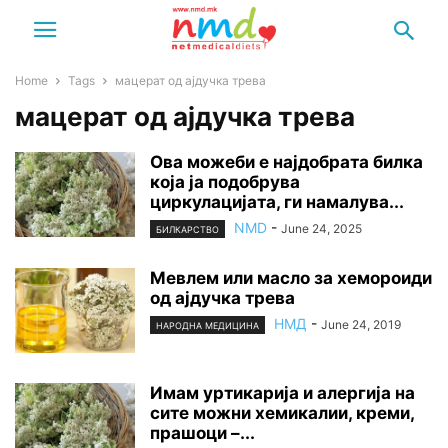
Home
Tags
мацерат од ајдучка трева
мацерат од ајдучка трева
Ова можеби е најдобрата билка
која ја подобрува
циркулацијата, ги намалува...
NMD
-
June 24, 2025
БИЛКАРСТВО
Мевлем или масло за хемороиди
од ајдучка трева
НМД
-
June 24, 2019
НАРОДНА МЕДИЦИНА
Имам уртикарија и алергија на
сите можни хемикалии, креми,
прашоци –...