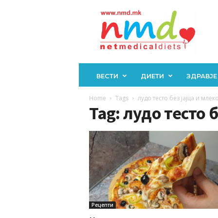
Н
М
Д
ВЕСТИ
ДИЕТИ
ЗДРАВЈЕ
Home
Tags
лудо тесто без јајца и млек
Tag: лудо тесто б
Рецепти