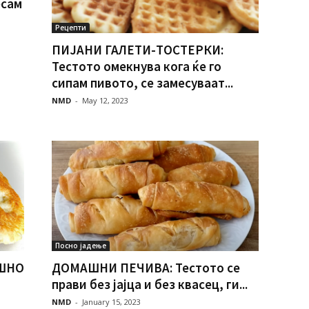
есам
Рецепти
ПИЈАНИ ГАЛЕТИ-ТОСТЕРКИ:
Тестото омекнува кога ќе го
сипам пивото, се замесуваат...
NMD
-
May 12, 2023
Посно јадење
АШНО
ДОМАШНИ ПЕЧИВА: Тестото се
прави без јајца и без квасец, ги...
NMD
-
January 15, 2023