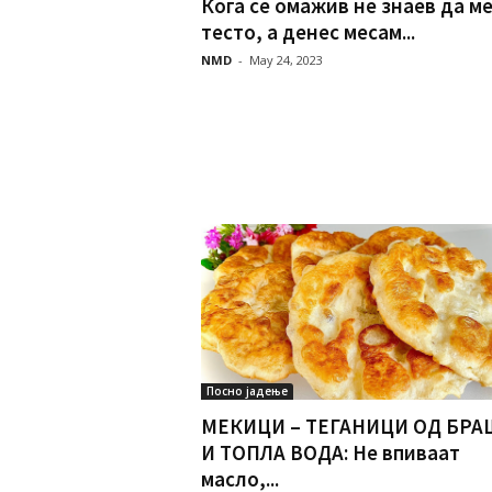
Кога се омажив не знаев да м
тесто, а денес месам...
NMD
-
May 24, 2023
Посно јадење
МЕКИЦИ – ТЕГАНИЦИ ОД БР
И ТОПЛА ВОДА: Не впиваат
масло,...