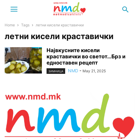
Home
Tags
летни кисели краставички
летни кисели краставички
Највкусните кисели
краставички во светот…Брз и
едноставен рецепт
NMD
-
May 21, 2025
ЗИМНИЦА