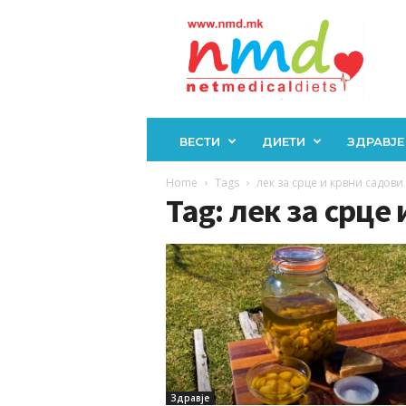
Н
М
Д
ВЕСТИ
ДИЕТИ
ЗДРАВЈЕ
Home
Tags
лек за срце и крвни садови
Tag: лек за срце
Здравје