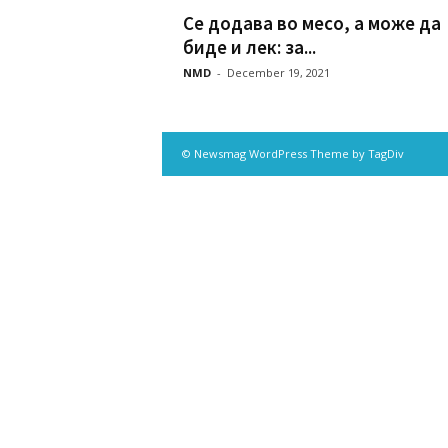
Се додава во месо, а може да
биде и лек: за...
NMD
-
December 19, 2021
© Newsmag WordPress Theme by TagDiv