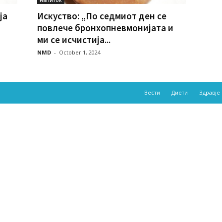
ја
Искуство: „По седмиот ден се
повлече бронхопневмонијата и
ми се исчистија...
NMD
-
October 1, 2024
Вести
Диети
Здравје