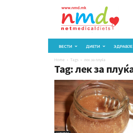
Н
М
Д
ВЕСТИ
ДИЕТИ
ЗДРАВЈЕ
Home
Tags
лек за плуќа
Tag: лек за плуќ
напиток