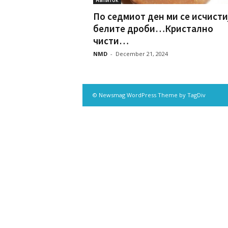
По седмиот ден ми се исчисти
белите дроби…Кристално
чисти…
NMD
-
December 21, 2024
© Newsmag WordPress Theme by TagDiv