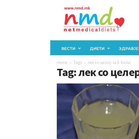
Н
М
Д
ВЕСТИ
ДИЕТИ
ЗДРАВЈЕ
Home
Tags
лек со целер за Е. Коли
Tag: лек со целер