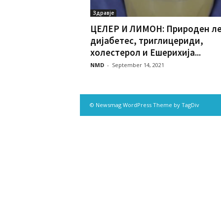
Здравје
ЦЕЛЕР И ЛИМОН: Природен ле
дијабетес, триглицериди,
холестерол и Ешерихија...
NMD
-
September 14, 2021
© Newsmag WordPress Theme by TagDiv