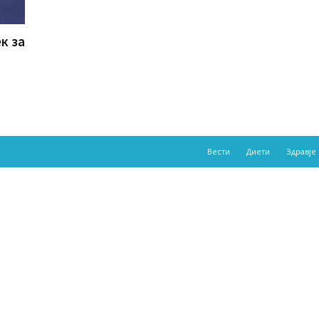
к за
Вести
Диети
Здравје