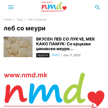
Home
Tags
леб со меури
леб со меури
ВКУСЕН ЛЕБ СО ЛУКЧЕ, МЕК
КАКО ПАМУК: Со крцкави
џиновски меури...
NMD
-
July 11, 2022
РЕЦЕПТИ