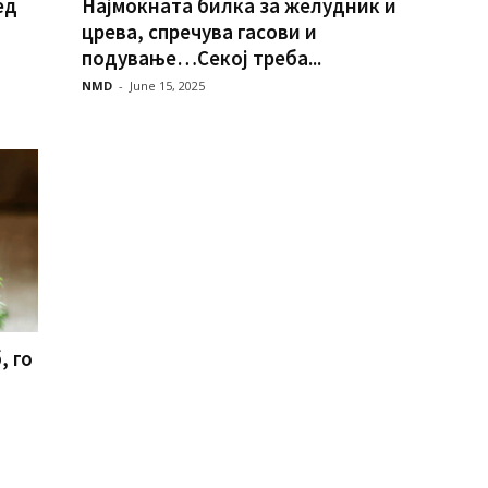
ед
Најмоќната билка за желудник и
црева, спречува гасови и
подување…Секој треба...
NMD
-
June 15, 2025
, го