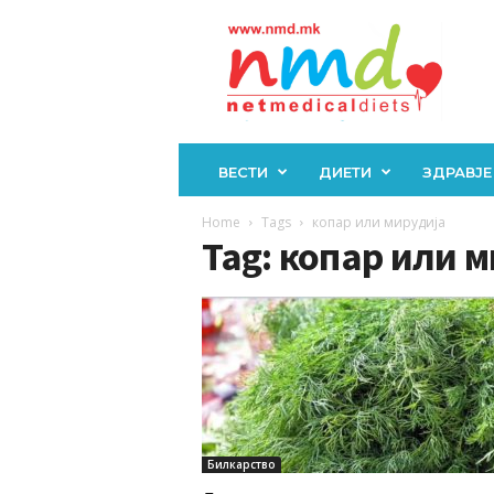
Н
М
Д
ВЕСТИ
ДИЕТИ
ЗДРАВЈЕ
Home
Tags
копар или мирудија
Tag: копар или 
Билкарство