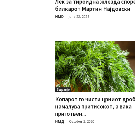
Лек за тироидна жлезда спор
билкарот Мартин Најдовски
NMD
-
June 22, 2025
Здравје
Копарот го чисти црниот дроб
намалува притисокот, а вака
приготвен...
НМД
-
October 3, 2020