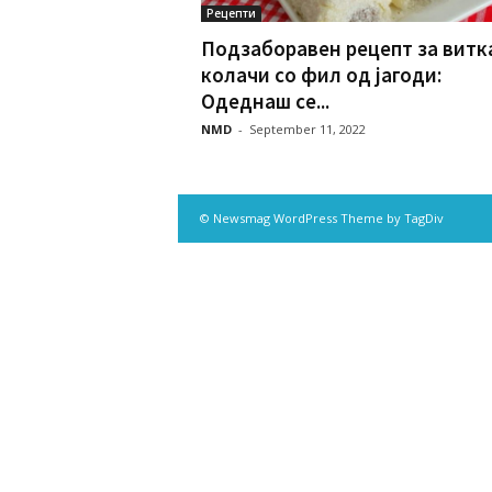
Рецепти
Подзаборавен рецепт за витк
колачи со фил од јагоди:
Одеднаш се...
NMD
-
September 11, 2022
© Newsmag WordPress Theme by TagDiv