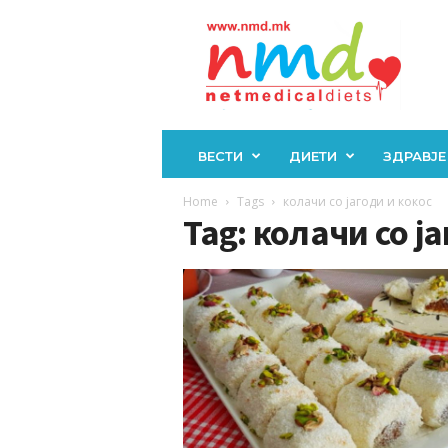
Н
М
Д
ВЕСТИ
ДИЕТИ
ЗДРАВЈЕ
Home
Tags
колачи со јагоди и кокос
Tag: колачи со ј