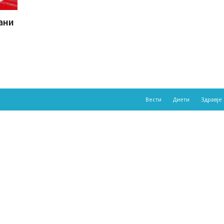
ани
Вести
Диети
Здравје