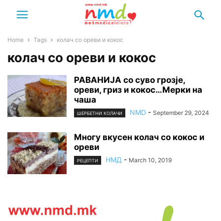
Home
Tags
колач со ореви и кокос
колач со ореви и кокос
РАВАНИЈА со суво грозје,
ореви, гриз и кокос…Мерки на
чаша
NMD
-
September 29, 2024
ШЕРБЕТНИ КОЛАЧИ
Многу вкусен колач со кокос и
ореви
НМД
-
March 10, 2019
РЕЦЕПТИ