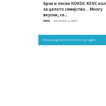
Брзи и лесни КОКОС КЕКС кол
за целото семејство…Многу
вкусни, се...
NMD
-
December 6, 2024
© Newsmag WordPress Theme by TagDiv