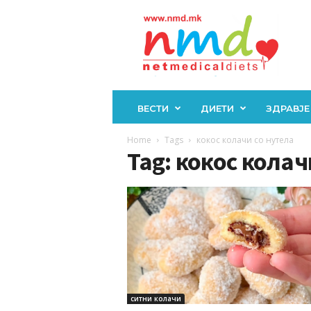
Н
М
Д
ВЕСТИ
ДИЕТИ
ЗДРАВЈЕ
Home
Tags
кокос колачи со нутела
Tag: кокос колач
ситни колачи