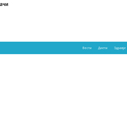
ачи
Вести
Диети
Здравје