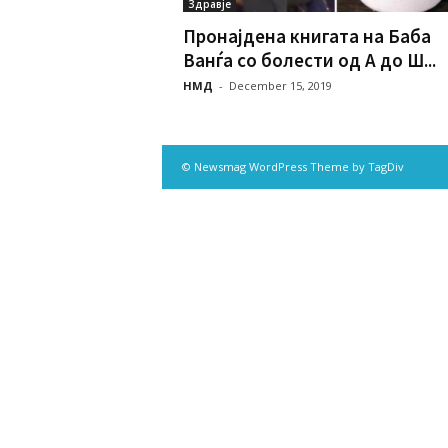
Здравје
Пронајдена книгата на Баба
Ванѓа со болести од А до Ш...
НМД
-
December 15, 2019
© Newsmag WordPress Theme by TagDiv