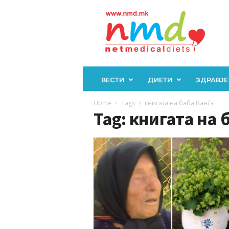
Н
М
Д
ВЕСТИ
ДИЕТИ
ЗДРАВЈЕ
Home
Tags
книгата на баба Ванѓа
Tag: книгата на 