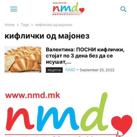
Home
Tags
кифлички од мајонез
кифлички од мајонез
Валентина: ПОСНИ кифлички,
стојат по 3 дена без да се
исушат,...
NMD
-
September 25, 2022
РЕЦЕПТИ