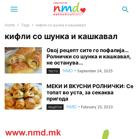
Home
Tags
кифли со шунка и кашкавал
кифли со шунка и кашкавал
Овој рецепт сите го пофалија…
Ролнички со шунка и кашкавал,
не останува...
NMD
-
September 24, 2025
ТЕСТО
МЕКИ И ВКУСНИ РОЛНИЧКИ: Се
топат во уста, за секаква
пригода
NMD
-
February 25, 2023
РЕЦЕПТИ