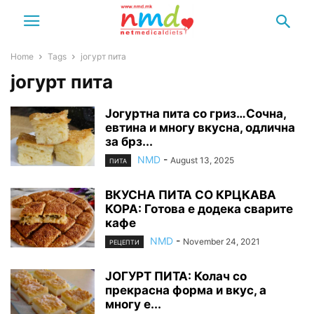
Home
Tags
јогурт пита
јогурт пита
Јогуртна пита со гриз…Сочна,
евтина и многу вкусна, одлична
за брз...
NMD
-
August 13, 2025
ПИТА
ВКУСНА ПИТА СО КРЦКАВА
КОРА: Готова е додека сварите
кафе
NMD
-
November 24, 2021
РЕЦЕПТИ
ЈОГУРТ ПИТА: Колач со
прекрасна форма и вкус, а
многу е...