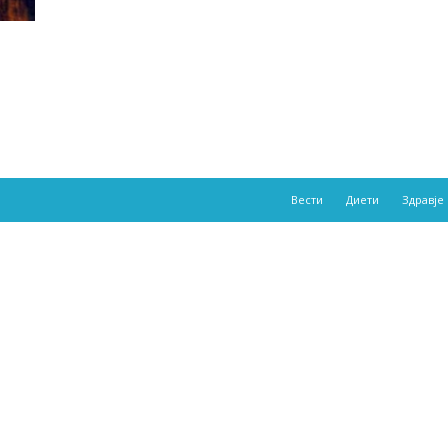
Вести
Диети
Здравје