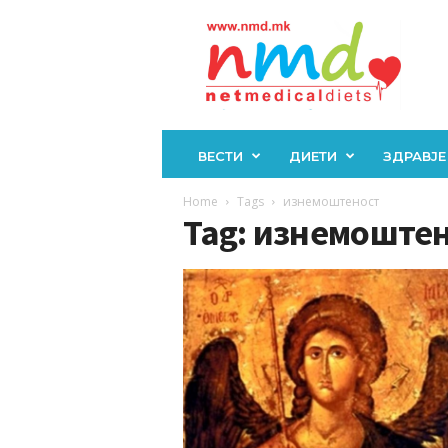
Н
М
Д
ВЕСТИ
ДИЕТИ
ЗДРАВЈЕ
Home
Tags
изнемоштеност
Tag: изнемоште