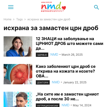
Home
Tags
исхрана за замастен црн дроб
исхрана за замастен црн дроб
12 ЗНАЦИ на заболување на
ЦРНИОТ ДРОБ што можете сами
да...
NMD
-
March 26, 2025
ЗДРАВЈЕ
Како заболениот црн дроб се
открива на кожата и нозете?
ОВА...
NMD
-
January 22, 2025
ДОКТОРИ
„На сите им е замаcтен црниот
дроб, а после 30 не...
NMD
-
May 14, 2024
НУТРИЦИОНИЗАМ