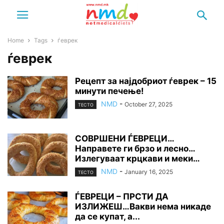
Home
Tags
ѓеврек
ѓеврек
Рецепт за најдобриот ѓеврек – 15
минути печење!
NMD
-
October 27, 2025
ТЕСТО
СОВРШЕНИ ЃЕВРЕЦИ…
Направете ги брзо и лесно…
Излегуваат крцкави и меки…
NMD
-
January 16, 2025
ТЕСТО
ЃЕВРЕЦИ – ПРСТИ ДА
ИЗЛИЖЕШ…Вакви нема никаде
да се купат, а...