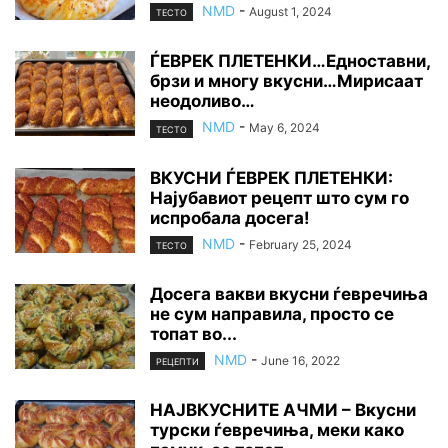
NMD
-
August 1, 2024
ТЕСТО
ЃЕВРЕК ПЛЕТЕНКИ…Едноставни,
брзи и многу вкусни…Мирисаат
неодоливо…
NMD
-
May 6, 2024
ТЕСТО
ВКУСНИ ЃЕВРЕК ПЛЕТЕНКИ:
Најубавиот рецепт што сум го
испробала досега!
NMD
-
February 25, 2024
ТЕСТО
Досега вакви вкусни ѓевречиња
не сум направила, просто се
топат во...
NMD
-
June 16, 2022
РЕЦЕПТИ
НАЈВКУСНИТЕ АЧМИ – Вкусни
турски ѓевречиња, меки како