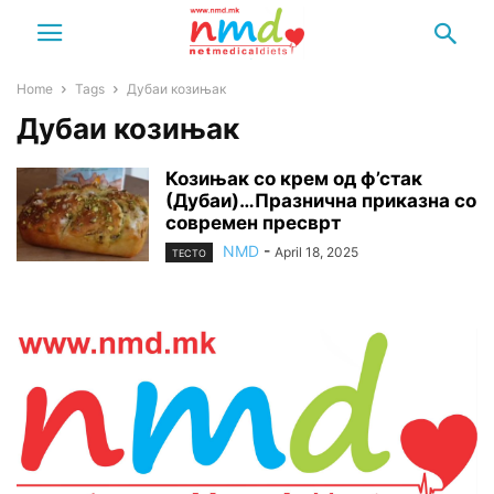
Home
Tags
Дубаи козињак
Дубаи козињак
Козињак со крем од ф’стак
(Дубаи)…Празнична приказна со
современ пресврт
NMD
-
April 18, 2025
ТЕСТО