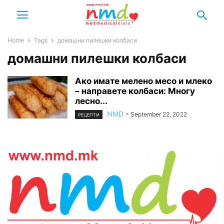
Home
Tags
домашни пилешки колбаси
домашни пилешки колбаси
Ако имате мелено месо и млеко
– направете колбаси: Многу
лесно...
NMD
-
September 22, 2022
РЕЦЕПТИ