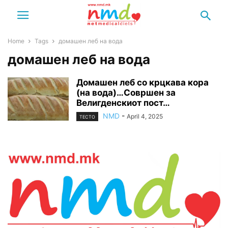
Home
Tags
домашен леб на вода
домашен леб на вода
Домашен леб со крцкава кора
(на вода)…Совршен за
Велигденскиот пост…
NMD
-
April 4, 2025
ТЕСТО