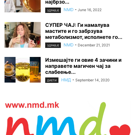
најбрзо...
NMD
-
June 16, 2022
ЗДРАВЈЕ
СУПЕР ЧАЈ: Ги намалува
мастите и го забрзува
метаболизмот, исполнете го...
NMD
-
December 21, 2021
ЗДРАВЈЕ
Измешајте ги овие 4 зачини и
направете магичен чај за
слабеење...
НМД
-
September 14, 2020
ДИЕТИ