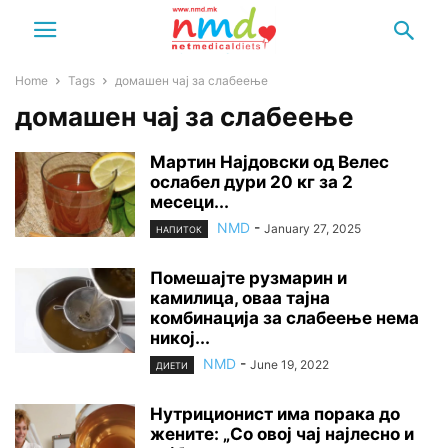
Home
Tags
домашен чај за слабеење
домашен чај за слабеење
Мартин Најдовски од Велес
ослабел дури 20 кг за 2
месеци...
NMD
-
January 27, 2025
НАПИТОК
Помешајте рузмарин и
камилица, оваа тајна
комбинација за слабеење нема
никој...
NMD
-
June 19, 2022
ДИЕТИ
Нутриционист има порака до
жените: „Со овој чај најлесно и