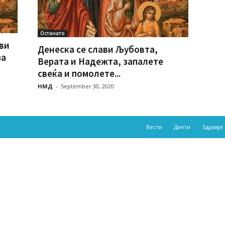
Останато
ви
Денеска се слави Љубовта,
за
Верата и Надежта, запалете
свеќа и помолете...
НМД
-
September 30, 2020
Вести
Диети
Здравје