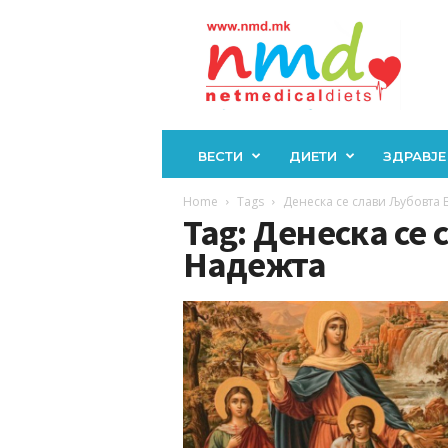
Н
М
Д
ВЕСТИ
ДИЕТИ
ЗДРАВЈЕ
Home
Tags
Денеска се слави Љубовта 
Tag: Денеска се
Надежта