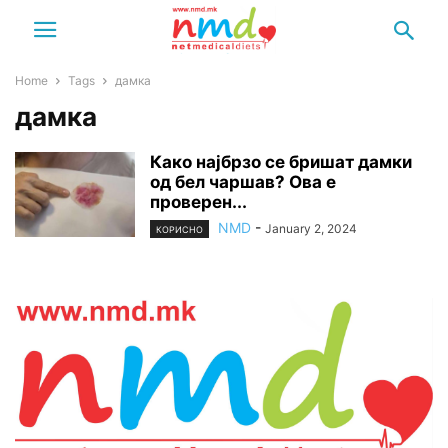
Home
Tags
дамка
дамка
Како најбрзо се бришат дамки
од бел чаршав? Ова е
проверен...
NMD
-
January 2, 2024
КОРИСНО