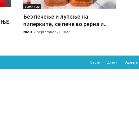
зимница
Без печење и лупење на
ЕЊЕ:
пиперките, се пече во рерна и...
NMD
-
September 21, 2022
Вести
Диети
Здравје