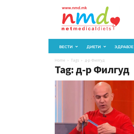
Н
М
Д
ВЕСТИ
ДИЕТИ
ЗДРАВЈЕ
Home
Tags
д-р Филгуд
Tag: д-р Филгуд