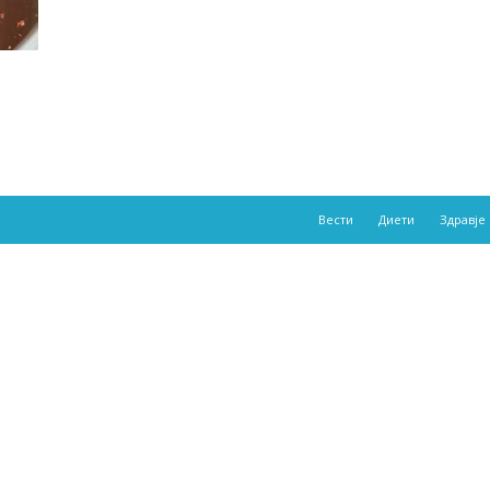
Вести
Диети
Здравје