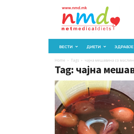
Н
М
Д
ВЕСТИ
ДИЕТИ
ЗДРАВЈЕ
Home
Tags
чајна мешавина со маслин
Tag: чајна меша