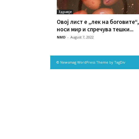
Здравје
Овој лист е „лек на боговите“,
носи мир и спречува тешки...
NMD
-
August 7, 2022
© Newsmag WordPress Theme by TagDiv