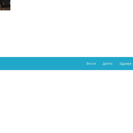
Вести
Диети
Здравје