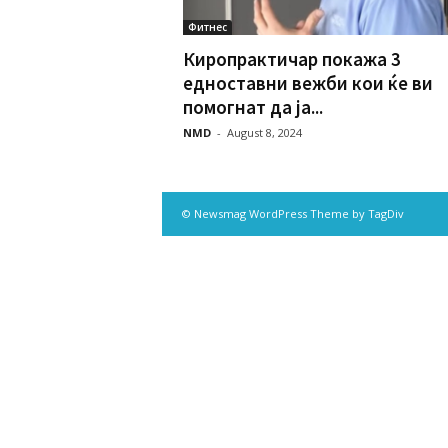
Фитнес
Киропрактичар покажа 3
едноставни вежби кои ќе ви
помогнат да ја...
NMD
-
August 8, 2024
© Newsmag WordPress Theme by TagDiv