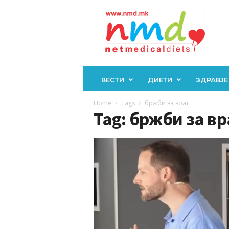
Н
М
Д
ВЕСТИ
ДИЕТИ
ЗДРАВЈЕ
Home
Tags
бржби за врат
Tag: бржби за вр