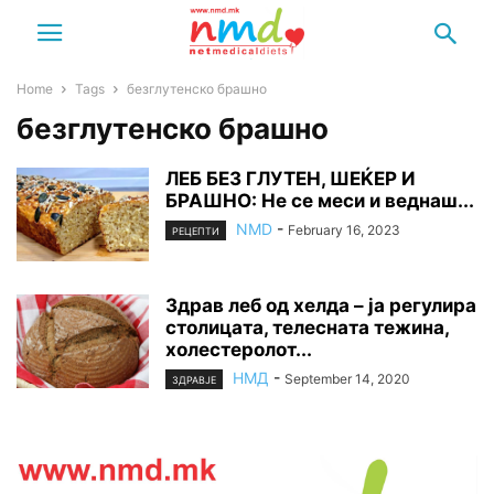
Home
Tags
безглутенско брашно
безглутенско брашно
ЛЕБ БЕЗ ГЛУТЕН, ШЕЌЕР И
БРАШНО: Не се меси и веднаш...
NMD
-
February 16, 2023
РЕЦЕПТИ
Здрав леб од хелда – ја регулира
столицата, телесната тежина,
холестеролот...
НМД
-
September 14, 2020
ЗДРАВЈЕ