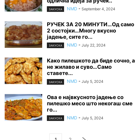
одлична идеја за ручек..
NMD
-
September 4, 2024
ЗАКУСКА
РУЧЕК ЗА 20 МИНУТИ…Од само
2 состојки…Многу вкусно
јадење, сите го...
NMD
-
July 22, 2024
ЗАКУСКА
Како пилешкото да биде сочно, а
не жилаво и суво…Само
ставете...
NMD
-
July 5, 2024
ЗАКУСКА
Ова е највкусното јадење со
пилешко месо што некогаш сме
го...
NMD
-
July 5, 2024
ЗАКУСКА
1
2