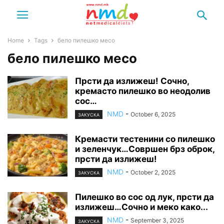
Home
Tags
бело пилешко месо
бело пилешко месо
Прсти да излижеш! Сочно,
кремасто пилешко во неодолив
сос…
NMD
-
October 6, 2025
ЗАКУСКА
Кремасти тестенини со пилешко
и зеленчук…Совршен брз оброк,
прсти да излижеш!
NMD
-
October 2, 2025
ЗАКУСКА
Пилешко во сос од лук, прсти да
излижеш…Сочно и меко како...
NMD
-
September 3, 2025
ЗАКУСКА