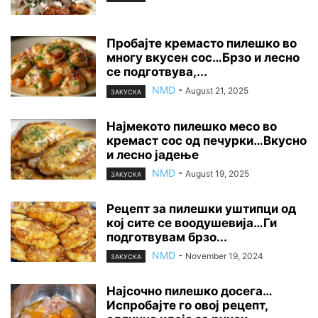
Пробајте кремасто пилешко во
многу вкусен сос…Брзо и лесно
се подготвува,...
NMD
-
August 21, 2025
ЗАКУСКА
Најмекото пилешко месо во
кремаст сос од печурки…Вкусно
и лесно јадење
NMD
-
August 19, 2025
ЗАКУСКА
Рецепт за пилешки уштипци од
кој сите се воодушевија…Ги
подготвувам брзо...
NMD
-
November 19, 2024
ЗАКУСКА
Најсочно пилешко досега…
Испробајте го овој рецепт,