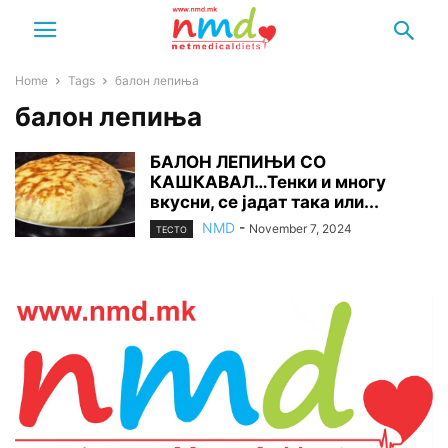
Home
Tags
балон лепиња
балон лепиња
БАЛОН ЛЕПИЊИ СО
КАШКАВАЛ…Тенки и многу
вкусни, се јадат така или...
NMD
-
November 7, 2024
ТЕСТО