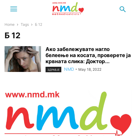
Home
Tags
Б 12
Б 12
Ако забележувате нагло
белеење на косата, проверете ја
крвната слика: Доктор...
NMD
-
May 18, 2022
ЗДРАВЈЕ