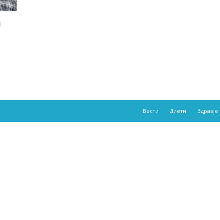
и
Вести
Диети
Здравје