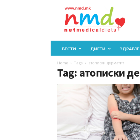
Н
М
Д
ВЕСТИ
ДИЕТИ
ЗДРАВЈЕ
Home
Tags
атописки дерматит
Tag: атописки д