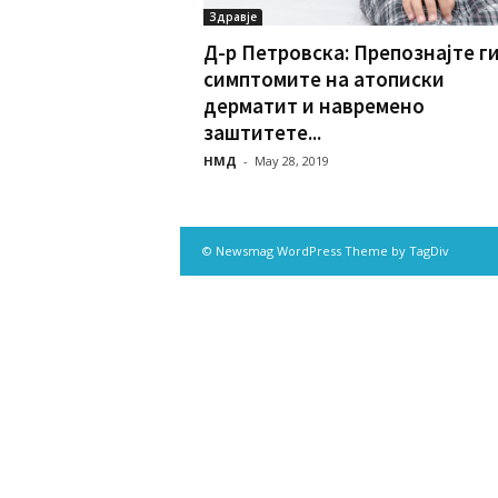
Здравје
Д-р Петровска: Препознајте г
симптомите на атописки
дерматит и навремено
заштитете...
НМД
-
May 28, 2019
© Newsmag WordPress Theme by TagDiv