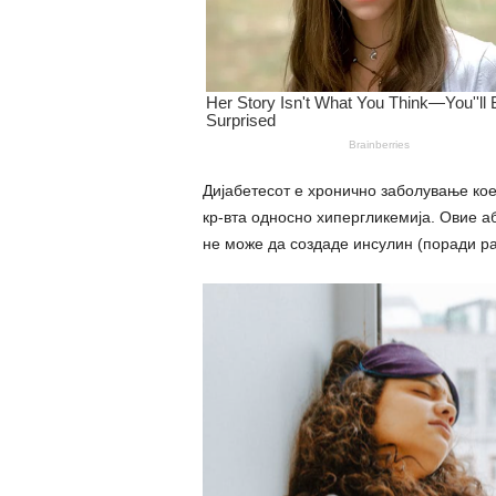
Дијабетесот е хронично заболување кое
кр-вта односно хипергликемија. Овие а
не може да создаде инсулин (поради ра