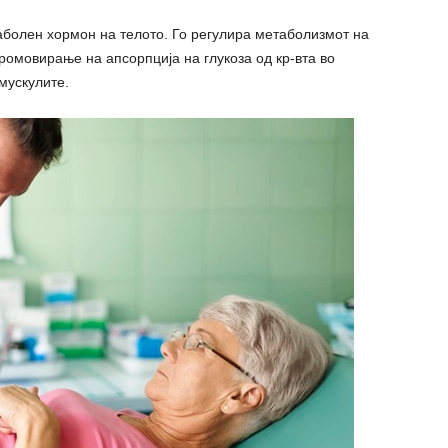
аболен хормон на телото. Го регулира метаболизмот на
ромовирање на апсорпција на глукоза од кр-вта во
мускулите.