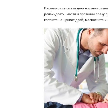
Инсулинот се смета дека е главниот ан
јаглехидрати, масти и протеини преку п
клетките на црниот дроб, маснотиите и 