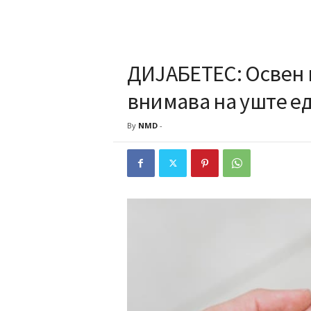
ДИЈАБЕТЕС: Освен н
внимава на уште ед
By
NMD
-