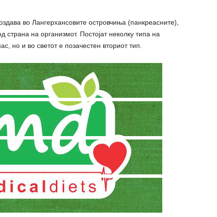
оздава во Лангерхансовите островчиња (панкреасните),
д страна на организмот. Постојат неколку типа на
нас, но и во светот е позачестен вториот тип.