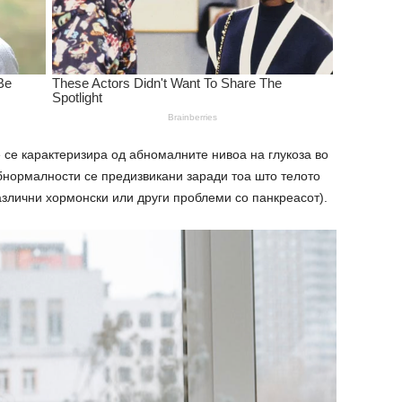
 се карактеризира од абномалните нивоа на глукоза во
бнормалности се предизвикани заради тоа што телото
злични хормонски или други проблеми со панкреасот).