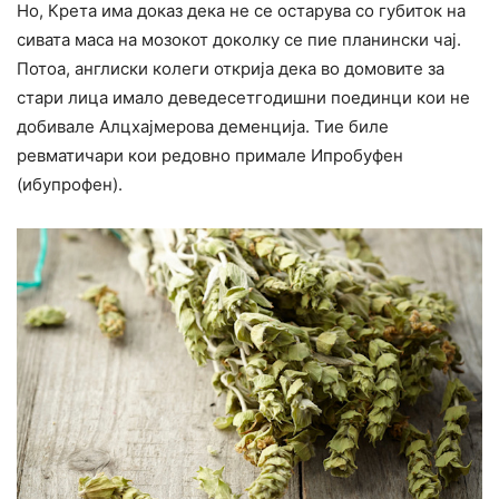
Но, Крета има доказ дека не се остарува со губиток на
сивата маса на мозокот доколку се пие планински чај.
Потоа, англиски колеги открија дека во домовите за
стари лица имало деведесетгодишни поединци кои не
добивале Алцхајмерова деменција. Тие биле
ревматичари кои редовно примале Ипробуфен
(ибупрофен).