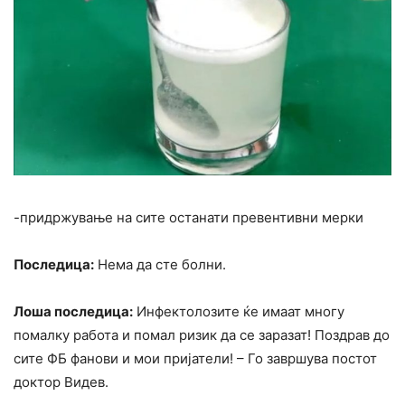
-придржување на сите останати превентивни мерки
Последица:
Нема да сте болни.
Лоша последица:
Инфектолозите ќе имаат многу
помалку работа и помал ризик да се заразат! Поздрав до
сите ФБ фанови и мои пријатели! – Го завршува постот
доктор Видев.