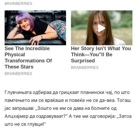
Глувчињата одбираа да грицкаат планински чај, по што
памтењето им се враќаше и повеќе не се да-веа. Тогаш
јас запрашав: „Зошто не им се дава на болните од
Алцхајмер да оздравуваат?“ А тие ми одговорија: „Затоа
што не се глувци!“