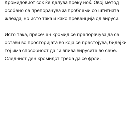
Кромидовиот сок ќе делува преку ноќ. Овој метод
особено се препорачува за проблеми со штитната
жлезда, но исто така и како превенција од вируси.
Исто така, пресечен кромид се препорачува да се
остави во просторијата во која се престојува, бидејќи
тој има способност да ги впива вирусите во себе.
Следниот ден кромидот треба да се фрли.