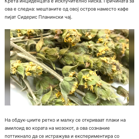
Крета инциденцата е исклучително ниска. Причината за
ова е следна: мештаните од овој остров наместо кафе
пијат Сидерис Планински чај.
На обдук-циите ретко и малку се откриваат плаки на
амилоид во кората на мозокот, а ова сознание
поттикнало да се истражува и експериментира со