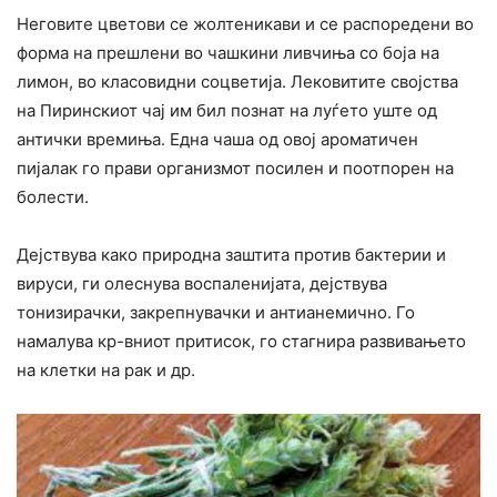
Неговите цветови се жолтеникави и се распоредени во
форма на прешлени во чашкини ливчиња со боја на
лимон, во класовидни соцветија. Лековитите својства
на Пиринскиот чај им бил познат на луѓето уште од
антички времиња. Една чаша од овој ароматичен
пијалак го прави организмот посилен и поотпорен на
болести.
Дејствува како природна заштита против бактерии и
вируси, ги олеснува воспаленијата, дејствува
тонизирачки, закрепнувачки и антианемично. Го
намалува кр-вниот притисок, го стагнира развивањето
на клетки на рак и др.