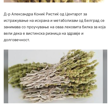
Д-р Александра Кониќ Ристиќ од Центарот за
истражување на исхрана и метаболизам од Белград се
занимава со проучување на оваа лековита билка за која
вели дека е вистинска ризница на здравје и
долговечност.