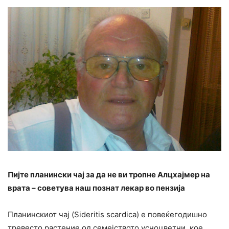
Пијте планински чај за да не ви тропне Алцхајмер на
врата – советува наш познат лекар во пензија
Планинскиот чај (Sideritis scardica) e повеќегодишно
тревесто растение од семејството усноцветни, кое