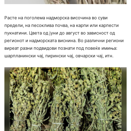
Расте на поголема надморска височина во суви
предели, на песоклива почва, на карпи или карпести
пукнатини. Цвета од јуни до август во зависност од
регионот и надморската виснина. Во различни региони
виреат разни подвидови познати под повеќе имиња:
шарпланински чај, пирински чај, овчарски чај, итн.