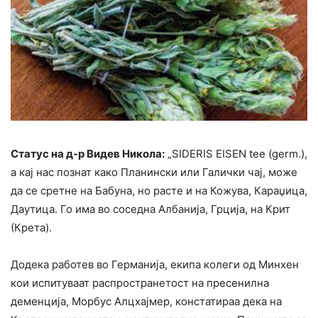
Статус на д-р Видев Никола:
„SIDERIS EISEN tee (germ.),
а кај нас познат како Планински или Галички чај, може
да се сретне на Бабуна, но расте и на Кожува, Караџица,
Даутица. Го има во соседна Албанија, Грција, на Крит
(Крета).
Додека работев во Германија, екипа колеги од Минхен
кои испитуваат распространетост на пресенилна
деменција, Морбус Алцхајмер, констатираа дека на