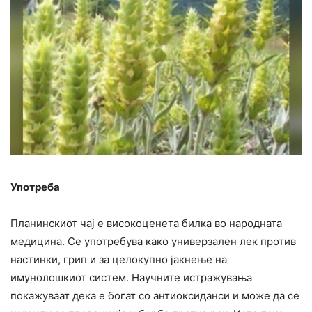
Употреба
Планинскиот чај е високоценета билка во народната
медицина. Се употребува како универзален лек против
настинки, грип и за целокупно јакнење на
имунолошкиот систем. Научните истражувања
покажуваат дека е богат со антиоксиданси и може да се