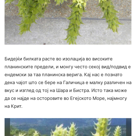
Бидејќи билката расте во изолација во високите
планинските предели, и монгу често секој вид/подвид е
ендемски за таа планинска верига. Кај нас е познато
дека чајот што се бере на Галичица е малку различен на
вкус и изглед од тој на Шара и Бистра. Исто така може
да се најде на осторовите во Егејското Море, најмногу
на Крит.