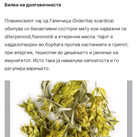
Билка на долговечноста
Планинскиот чај од Галичица (Sideritas scardica)
обилува со биоактивни состојки меѓу кои најважни се
diterpenoidi,flavonoidi и етерични масла. Чајот е
најделотворен во борбата против настинките и грипот,
при алергии, тешкотии во дишењето и јакнење на
имунитетот. Исто така ја намалува напнатоста и го
регулира варењето.