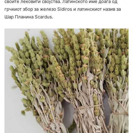
своите лековити својства. Латинското име доаѓа од
грчкиот збор за железо Sidiros и латинскиот назив за
Шар Планина Scardus.