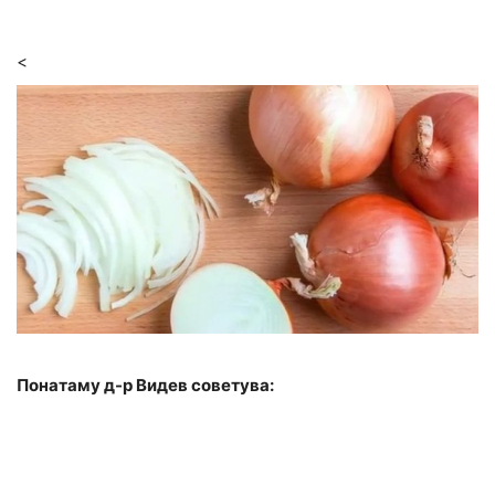
<
Понатаму д-р Видев советува: