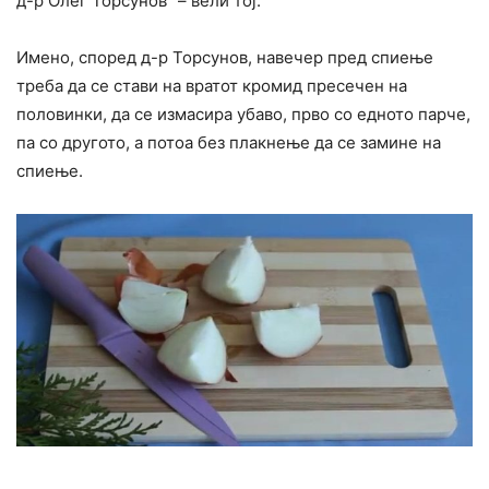
д-р Олег Торсунов” – вели тој.
Имено, според д-р Торсунов, навечер пред спиење
треба да се стави на вратот кромид пресечен на
половинки, да се измасира убаво, прво со едното парче,
па со другото, а потоа без плакнење да се замине на
спиење.