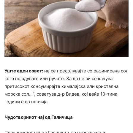
Уште еден совет:
не се пресолувајте со рафинирана сол
кога појадувате или ручате. За да не ви се качува
притисокот консумирајте хималајска или кристална
морска сол…“, советува д-р Видев, кој веќе 10-тина
години е во пензија.
Чудотворниот чај од Галичица
Планинскиот чај од Галичица, го нарекуваат и