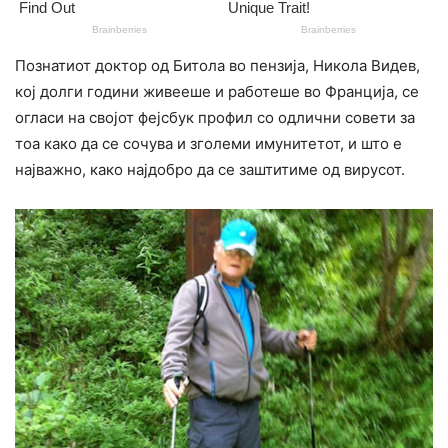
Познатиот доктор од Битола во пензија, Никола Видев,
кој долги години живееше и работеше во Франција, се
огласи на својот фејсбук профил со одлични совети за
тоа како да се сочува и зголеми имунитетот, и што е
најважно, како најдобро да се заштитиме од вирусот.