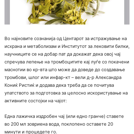
Во најновите сознанија од Центарот за истражување на
исхрана и метаболизам и Институтот за лековити билки,
научниците се на добар пат да докажат дека овој чај
спречува лепење на тромбоцитите кај луѓе со покачени
маснотии во кр-вта што може да доведе до создавање
тромбови, шлог или инфар-кт – вели д-р Александра
Кониќ Ристиќ и додава дека треба да се почитува
упатството за подготовка за целосно искористување на
активните состојки на чајот:
Една лажичка издробен чај (или едно гранче) ставете
во 200 мл зовриена вода, поклопено оставете 20
минути и процедете го.