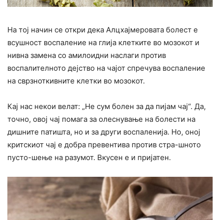
На тој начин се откри дека Алцхајмеровата болест е
всушност воспаление на глија клетките во мозокот и
нивна замена со амилоидни наслаги против
воспалителното дејство на чајот спречува воспаление
на сврзноткивните клетки во мозокот.
Кај нас некои велат: „Не сум болен за да пијам чај“. Да,
точно, овој чај помага за олеснување на болести на
дишните патишта, но и за други воспаленија. Но, оној
критскиот чај е добра превентива против стра-шното
пусто-шење на разумот. Вкусен е и пријатен.