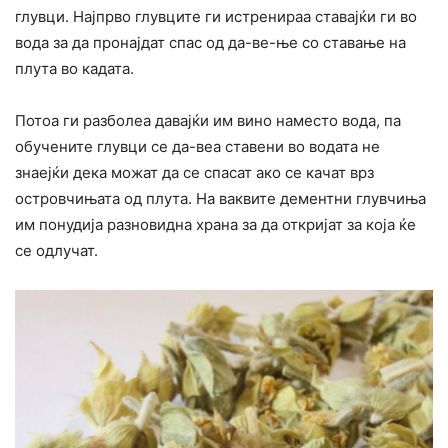
глувци. Најпрво глувците ги истренираа ставајќи ги во
вода за да пронајдат спас од да-ве-ње со ставање на
плута во кадата.
Потоа ги разболеа давајќи им вино наместо вода, па
обучените глувци се да-веа ставени во водата не
знаејќи дека можат да се спасат ако се качат врз
островчињата од плута. На ваквите дементни глувчиња
им понудија разновидна храна за да откријат за која ќе
се одлучат.