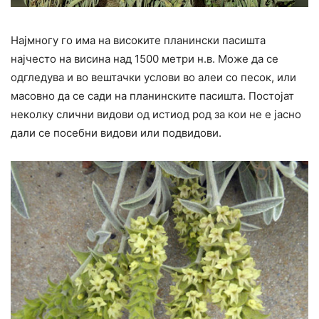
Најмногу го има на високите планински пасишта
најчесто на висина над 1500 метри н.в. Може да се
одгледува и во вештачки услови во алеи со песок, или
масовно да се сади на планинските пасишта. Постојат
неколку слични видови од истиод род за кои не е јасно
дали се посебни видови или подвидови.