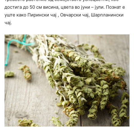
достига до 50 см висина, цвета во јуни – јули. Познат е
уште како Пирински чај , Овчарски чај, Шарпланински
чај.