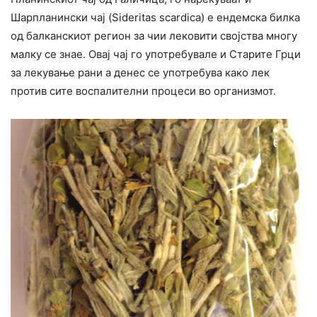
Шарпланински чај (Sideritas scardica) е ендемска билка
од балканскиот регион за чии лековити својства многу
малку се знае. Овај чај го употребувале и Старите Грци
за лекување рани а денес се употребува како лек
против сите воспалителни процеси во организмот.