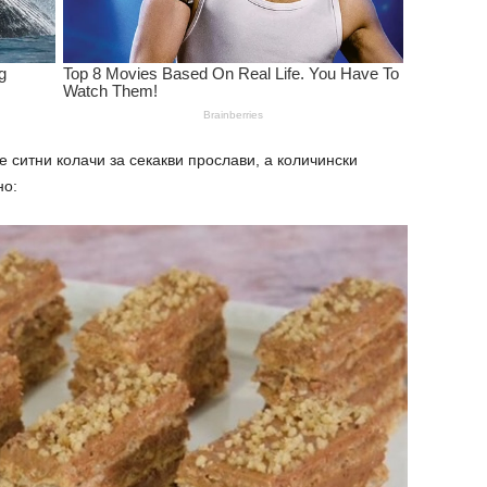
итни колачи за секакви прослави, а количински
но: