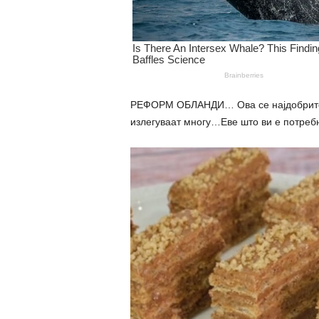
РЕФОРМ ОБЛАНДИ… Ова се најдобрите с
излегуваат многу…Еве што ви е потреб