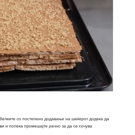
 белките со постепено додавање на шеќерот додека да
ви и полека промешајте рачно за да се сочува