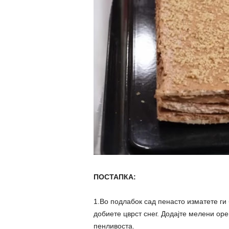
ПОСТАПКА:
1.Во подлабок сад пенасто изматете ги
добиете цврст снег. Додајте мелени оре
пенливоста.