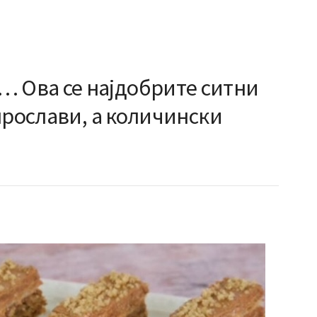
Ова се најдобрите ситни
прослави, а количински