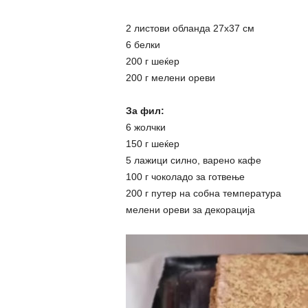
2 листови обланда 27х37 см
6 белки
200 г шеќер
200 г мелени ореви
За фил:
6 жолчки
150 г шеќер
5 лажици силно, варено кафе
100 г чоколадо за готвење
200 г путер на собна температура
мелени ореви за декорација