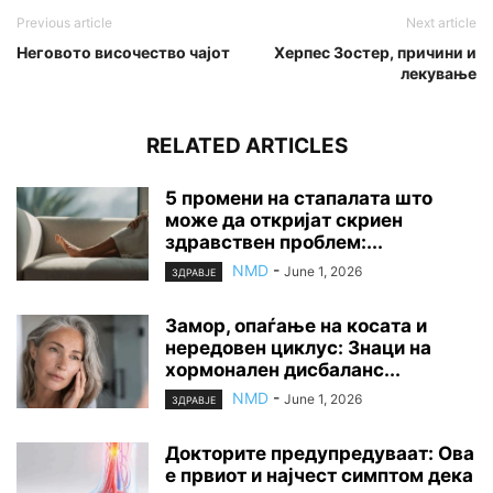
Previous article
Next article
Неговото височество чајот
Херпес Зостер, причини и
лекување
RELATED ARTICLES
5 промени на стапалата што
може да откријат скриен
здравствен проблем:...
NMD
-
June 1, 2026
ЗДРАВЈЕ
Замор, опаѓање на косата и
нередовен циклус: Знаци на
хормонален дисбаланс...
NMD
-
June 1, 2026
ЗДРАВЈЕ
Докторите предупредуваат: Ова
е првиот и најчест симптом дека