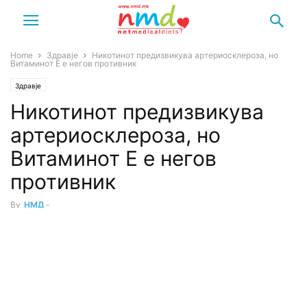
Home
Здравје
Никотинот предизвикува артериосклероза, но
Витаминот Е е негов противник
Здравје
Никотинот предизвикува
артериосклероза, но
Витаминот Е е негов
противник
By
НМД
-