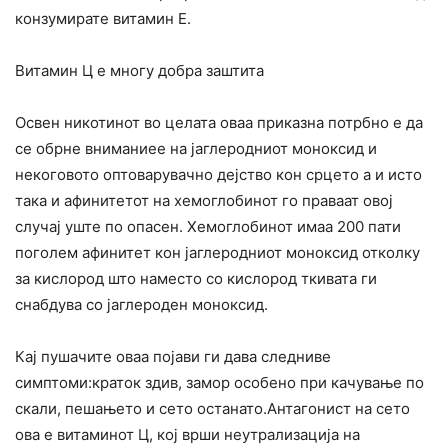
конзумирате витамин Е.
Витамин Ц е многу добра заштита
Освен никотинот во целата оваа приказна потрбно е да
се обрне вниманиее на јаглеродниот моноксид и
некоговото оптоварувачно дејство кон срцето а и исто
така и афинитетот на хемоглобинот го праваат овој
случај уште по опасен. Хемоглобинот имаа 200 пати
поголем афинитет кон јаглеродниот моноксид отколку
за кислород што наместо со кислород ткивата ги
снабдува со јаглероден моноксид.
Кај пушачите оваа појави ги дава следниве
симптоми:краток здив, замор особено при качување по
скали, пешањето и сето останато.Антагонист на сето
ова е витаминот Ц, кој врши неутрализација на