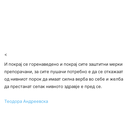
<
И покрај се горенаведено и покрај сите заштитни мерки
препорачани, за сите пушачи потребно е да се откажаат
од нивниот порок да имаат силна верба во себе и желба
да престанат сепак нивното здравје е пред се.
Теодора Андреевска