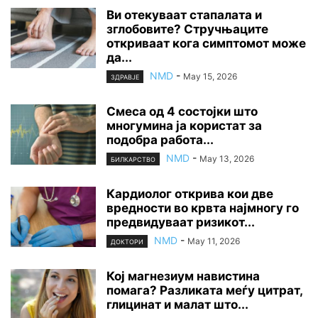
Ви отекуваат стапалата и
зглобовите? Стручњаците
откриваат кога симптомот може
да...
NMD
-
May 15, 2026
ЗДРАВЈЕ
Смеса од 4 состојки што
многумина ја користат за
подобра работа...
NMD
-
May 13, 2026
БИЛКАРСТВО
Кардиолог открива кои две
вредности во крвта најмногу го
предвидуваат ризикот...
NMD
-
May 11, 2026
ДОКТОРИ
Кој магнезиум навистина
помага? Разликата меѓу цитрат,
глицинат и малат што...