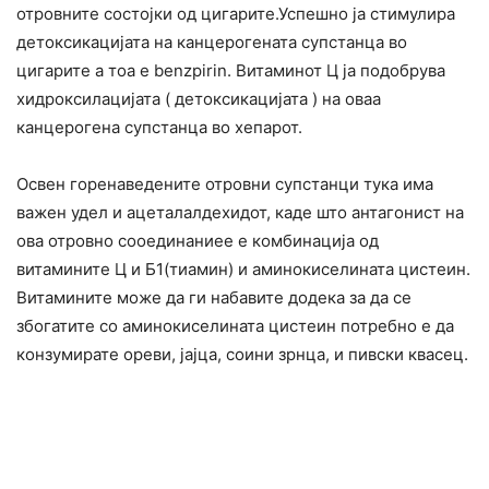
отровните состојки од цигарите.Успешно ја стимулира
детоксикацијата на канцерогената супстанца во
цигарите а тоа е benzpirin. Витаминот Ц ја подобрува
хидроксилацијата ( детоксикацијата ) на оваа
канцерогена супстанца во хепарот.
Освен горенаведените отровни супстанци тука има
важен удел и ацеталалдехидот, каде што антагонист на
ова отровно сооединаниее е комбинација од
витамините Ц и Б1(тиамин) и аминокиселината цистеин.
Витамините може да ги набавите додека за да се
збогатите со аминокиселината цистеин потребно е да
конзумирате ореви, јајца, соини зрнца, и пивски квасец.