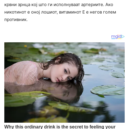
крвни зрнца кој што ги исполнуваат артериите. Ако
никотинот е оној лошиот, витаминот Е е негов голем
противник.