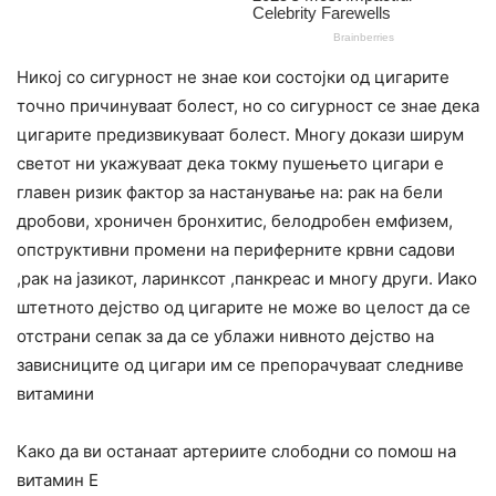
Никој со сигурност не знае кои состојки од цигарите
точно причинуваат болест, но со сигурност се знае дека
цигарите предизвикуваат болест. Многу докази ширум
светот ни укажуваат дека токму пушењето цигари е
главен ризик фактор за настанување на: рак на бели
дробови, хроничен бронхитис, белодробен емфизем,
опструктивни промени на периферните крвни садови
,рак на јазикот, ларинксот ,панкреас и многу други. Иако
штетното дејство од цигарите не може во целост да се
отстрани сепак за да се ублажи нивното дејство на
зависниците од цигари им се препорачуваат следниве
витамини
Како да ви останаат артериите слободни со помош на
витамин Е