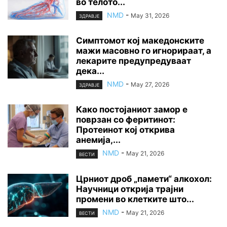
во телото...
NMD
-
May 31, 2026
ЗДРАВЈЕ
Симптомот кој македонските
мажи масовно го игнорираат, а
лекарите предупредуваат
дека...
NMD
-
May 27, 2026
ЗДРАВЈЕ
Како постојаниот замор е
поврзан со феритинот:
Протеинот кој открива
анемија,...
NMD
-
May 21, 2026
ВЕСТИ
Црниот дроб „памети“ алкохол:
Научници открија трајни
промени во клетките што...
NMD
-
May 21, 2026
ВЕСТИ