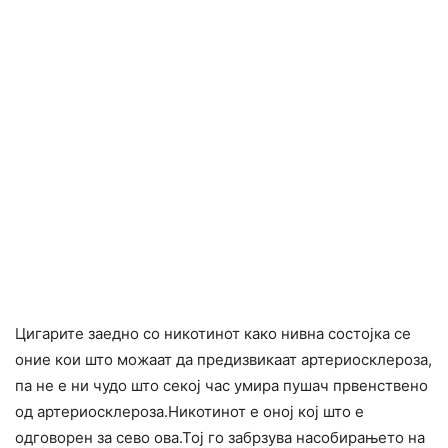
Цигарите заедно со никотинот како нивна состојка се
оние кои што можаат да предизвикаат артериосклероза,
па не е ни чудо што секој час умира пушач првенствено
од артериосклероза.Никотинот е оној кој што е
одговорен за сево ова.Тој го забрзува насобирањето на