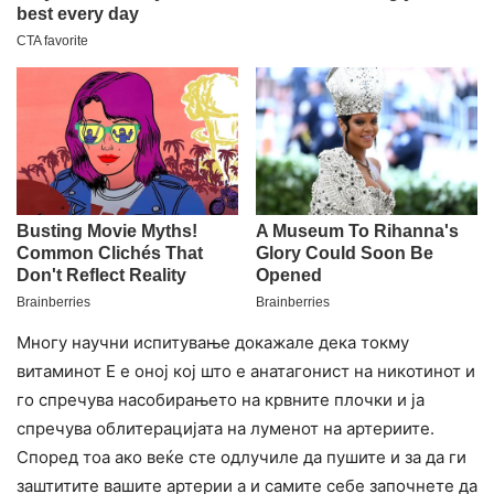
Многу научни испитување докажале дека токму
витаминот Е е оној кој што е анатагонист на никотинот и
го спречува насобирањето на крвните плочки и ја
спречува облитерацијата на луменот на артериите.
Според тоа ако веќе сте одлучиле да пушите и за да ги
заштитите вашите артерии а и самите себе започнете да