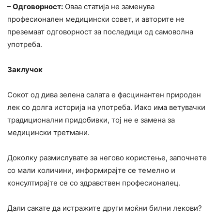
– Одговорност:
Оваа статија не заменува
професионален медицински совет, и авторите не
преземаат одговорност за последици од самоволна
употреба.
Заклучок
Сокот од дива зелена салата е фасцинантен природен
лек со долга историја на употреба. Иако има ветувачки
традиционални придобивки, тој не е замена за
медицински третмани.
Доколку размислувате за негово користење, започнете
со мали количини, информирајте се темелно и
консултирајте се со здравствен професионалец.
Дали сакате да истражите други моќни билни лекови?