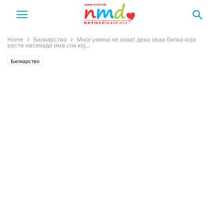
Home
Билкарство
Многумина не знаат дека оваа билка која
расте насекаде има сок кој...
Билкарство