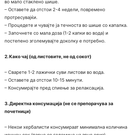
во мало стаклено шише.
– Оставете да отстои 2-4 недели, повремено
протресувајќи.
– Процедете и чувајте ја течноста во шише со капалка.
– Започнете со мала доза (1-2 капки во вода) и
постепено зголемувајте доколку е потребно.
2. Како чај (од листовите, не од сокот)
– Сварете 1-2 лажички суви листови во вода.
– Оставете да отстои 10-15 минути.
– Консумирајте пред спиење за релаксација.
3. Директна консумација (не се препорачува за
почетници)
– Некои хербалисти консумираат минимална количина
исушен сок (парче со големина на зрно ориз)