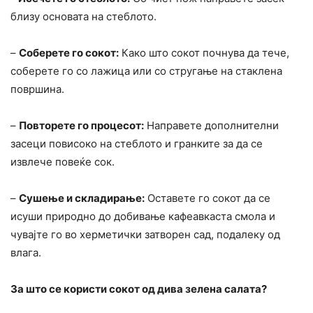
близу основата на стеблото.
–
Соберете го сокот:
Како што сокот почнува да тече,
соберете го со лажица или со стругање на стаклена
површина.
–
Повторете го процесот:
Направете дополнителни
засеци повисоко на стеблото и гранките за да се
извлече повеќе сок.
–
Сушење и складирање:
Оставете го сокот да се
исуши природно до добивање кафеавкаста смола и
чувајте го во херметички затворен сад, подалеку од
влага.
За што се користи сокот од дива зелена салата?