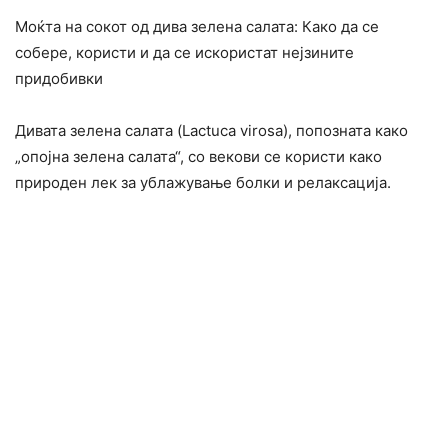
Моќта на сокот од дива зелена салата: Како да се
собере, користи и да се искористат нејзините
придобивки
Дивата зелена салата (Lactuca virosa), попозната како
„опојна зелена салата“, со векови се користи како
природен лек за ублажување болки и релаксација.