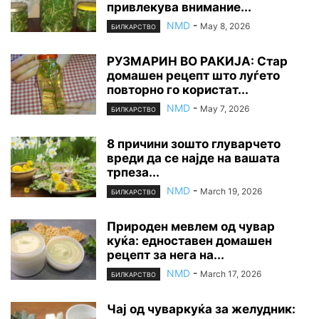
привлекува внимание...
NMD
-
May 8, 2026
БИЛКАРСТВО
РУЗМАРИН ВО РАКИЈА: Стар
домашен рецепт што луѓето
повторно го користат...
NMD
-
May 7, 2026
БИЛКАРСТВО
8 причини зошто глуварчето
вреди да се најде на вашата
трпеза...
NMD
-
March 19, 2026
БИЛКАРСТВО
Природен мевлем од чувар
куќа: едноставен домашен
рецепт за нега на...
NMD
-
March 17, 2026
БИЛКАРСТВО
Чај од чуваркуќа за желудник: