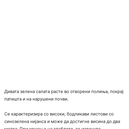
Дивата зелена салата расте во отворени полиња, покрај
патишта и на нарушени почви.
Се карактеризира со високи, бодликави листови со
синозелена нијанса и може да достигне висина до два
метра. При кршење на стеблото, се излачува