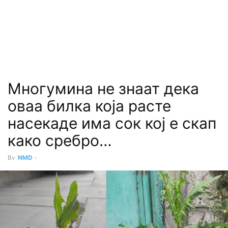
Многумина не знаат дека
оваа билка која расте
насекаде има сок кој е скап
како сребро…
By
NMD
-