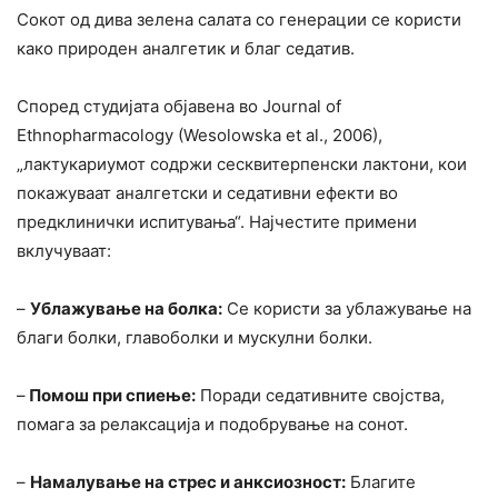
Сокот од дива зелена салата со генерации се користи
како природен аналгетик и благ седатив.
Според студијата објавена во Journal of
Ethnopharmacology (Wesolowska et al., 2006),
„лактукариумот содржи сесквитерпенски лактони, кои
покажуваат аналгетски и седативни ефекти во
предклинички испитувања“. Најчестите примени
вклучуваат:
–
Ублажување на болка:
Се користи за ублажување на
благи болки, главоболки и мускулни болки.
–
Помош при спиење:
Поради седативните својства,
помага за релаксација и подобрување на сонот.
–
Намалување на стрес и анксиозност:
Благите