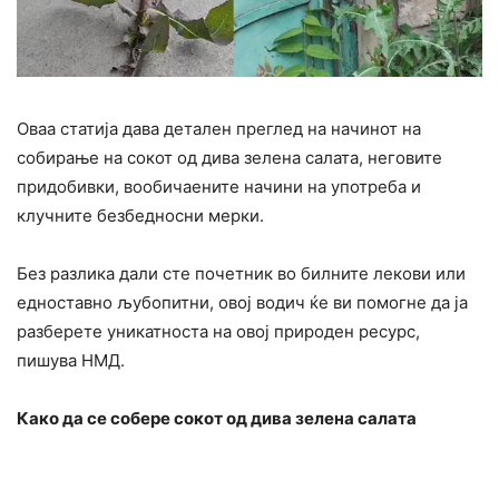
Оваа статија дава детален преглед на начинот на
собирање на сокот од дива зелена салата, неговите
придобивки, вообичаените начини на употреба и
клучните безбедносни мерки.
Без разлика дали сте почетник во билните лекови или
едноставно љубопитни, овој водич ќе ви помогне да ја
разберете уникатноста на овој природен ресурс,
пишува НМД.
Како да се собере сокот од дива зелена салата