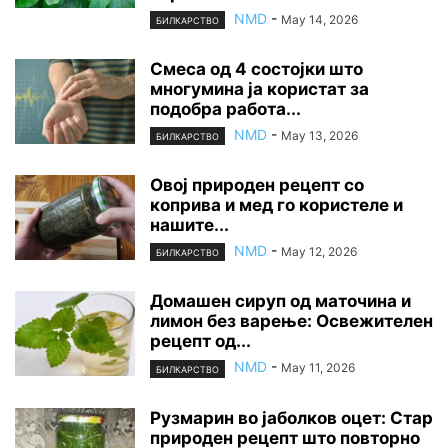
NMD
-
May 14, 2026
БИЛКАРСТВО
Смеса од 4 состојки што
многумина ја користат за
подобра работа...
NMD
-
May 13, 2026
БИЛКАРСТВО
Овој природен рецепт со
коприва и мед го користеле и
нашите...
NMD
-
May 12, 2026
БИЛКАРСТВО
Домашен сируп од маточина и
лимон без варење: Освежителен
рецепт од...
NMD
-
May 11, 2026
БИЛКАРСТВО
Рузмарин во јаболков оцет: Стар
природен рецепт што повторно