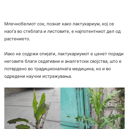
Млечнобелиот сок, познат како лактукариум, кој се
наоѓа во стеблата и листовите, е најпотентниот дел од
растението.
Иако не содржи опијати, лактукариумот е ценет поради
неговите благи седативни и аналгетски својства, што е
потврдено во традиционалната медицина, но и во
одредени научни истражувања.