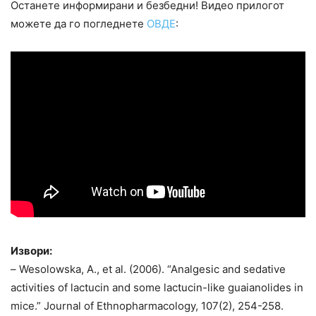
Останете информирани и безбедни! Видео прилогот
можете да го погледнете
ОВДЕ
:
Извори:
– Wesolowska, A., et al. (2006). “Analgesic and sedative
activities of lactucin and some lactucin-like guaianolides in
mice.” Journal of Ethnopharmacology, 107(2), 254-258.