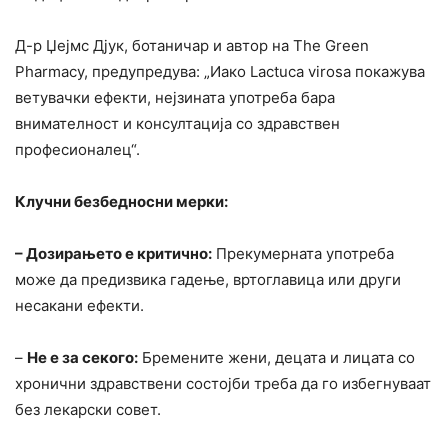
Д-р Џејмс Дјук, ботаничар и автор на The Green
Pharmacy, предупредува: „Иако Lactuca virosa покажува
ветувачки ефекти, нејзината употреба бара
внимателност и консултација со здравствен
професионалец“.
Клучни безбедносни мерки:
– Дозирањето е критично:
Прекумерната употреба
може да предизвика гадење, вртоглавица или други
несакани ефекти.
–
Не е за секого:
Бремените жени, децата и лицата со
хронични здравствени состојби треба да го избегнуваат
без лекарски совет.