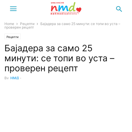
Home
Рецепти
Бајадера за само 25 минути: се топи во уста –
проверен рецепт
Рецепти
Бајадера за само 25
минути: се топи во уста –
проверен рецепт
By
НМД
-