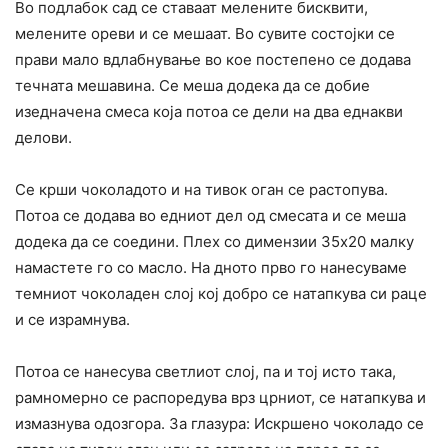
Во подлабок сад се ставаат мелените бисквити,
мелените ореви и се мешаат. Во сувите состојки се
прави мало вдлабнување во кое постепено се додава
течната мешавина. Се меша додека да се добие
изедначена смеса која потоа се дели на два еднакви
делови.
Се крши чоколадото и на тивок оган се растопува.
Потоа се додава во едниот дел од смесата и се меша
додека да се соедини. Плех со димензии 35х20 малку
намастете го со масло. На дното прво го нанесуваме
темниот чоколаден слој кој добро се натапкува си раце
и се израмнува.
Потоа се нанесува светлиот слој, па и тој исто така,
рамномерно се распоредува врз црниот, се натапкува и
измазнува одозгора. За глазура: Искршено чоколадо се