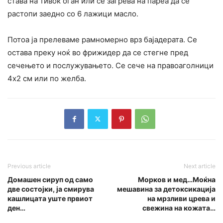
става на тивок оган или се загрева на пареа да се
растопи заедно со 6 лажици масло.
Потоа ја прелеваме рамномерно врз бајадерата. Се
остава преку ноќ во фрижидер да се стегне пред
сечењето и послужувањето. Се сече на правоаголници
4х2 см или по желба.
Previous article
Next article
Домашен сируп од само
Морков и мед…Моќна
две состојки, ја смирува
мешавина за детоксикација
кашлицата уште првиот
на мрзливи црева и
ден…
свежина на кожата…