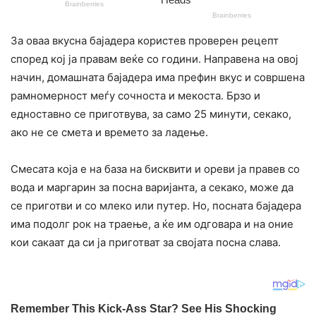
За оваа вкусна бајадера користев проверен рецепт
според кој ја правам веќе со години. Направена на овој
начин, домашната бајадера има префин вкус и совршена
рамномерност меѓу сочноста и мекоста. Брзо и
едноставно се приготвува, за само 25 минути, секако,
ако не се смета и времето за ладење.
Смесата која е на база на бисквити и ореви ја правев со
вода и маргарин за посна варијанта, а секако, може да
се приготви и со млеко или путер. Но, посната бајадера
има подолг рок на траење, а ќе им одговара и на оние
кои сакаат да си ја приготват за својата посна слава.