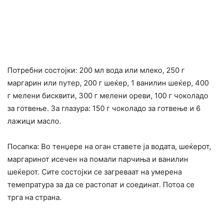
Потребни состојки: 200 мл вода или млеко, 250 г
маргарин или путер, 200 г шеќер, 1 ванилин шеќер, 400
г мелени бисквити, 300 г мелени ореви, 100 г чоколадо
за готвење. За глазура: 150 г чоколадо за готвење и 6
лажици масло.
Посапка: Во тенџере на оган ставете ја водата, шеќерот,
маргаринот исечен на помали парчиња и ванилин
шеќерот. Сите состојки се загреваат на умерена
темепратура за да се растопат и соединат. Потоа се
трга на страна.