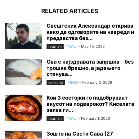
RELATED ARTICLES
Свештеник Александар открива
како да одговорите на навреди и
предавства без...
NMD
-
May 19, 2026
РЕЦЕПТИ
Ова е најздравата запршка – без
трошка брашно, а јадењето
станува...
NMD
-
February 3, 2026
КОРИСНО
Кои 3 состојки го подобруваат
вкусот на подварокот? Киселата
зелка ги...
NMD
-
February 1, 2026
РЕЦЕПТИ
Зошто на Свети Сава (27