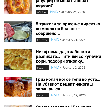
јануари) се месат и печат
переци?
NMD
-
January 26, 2026
ОБИЧАИ
5 трикови за пржење директно
во масло со брашно –
совршено...
NMD
-
January 21, 2026
РЕЦЕПТИ
Никој нема да ја забележи
разликата…Питички со купечки
кори, подобри отколку...
NMD
-
February 2, 2025
РЕЦЕПТИ
Гриз колач кој се топи во уста…
Најубавиот рецепт некогаш
запишан, со...
NMD
-
January 27, 2025
РЕЦЕПТИ