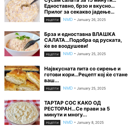
Сусам салата за 15 минути…
Едноставно, брзо и вкусно…
Прилог за секакво јадење…
NMD
-
January 26, 2025
РЕЦЕПТИ
Брза и едноставна ВЛАШКА
САЛАТА…Подобра од руската,
ќе ве воодушеви!
NMD
-
January 25, 2025
РЕЦЕПТИ
Највкусната пита со сирење и
готови кори…Рецепт кој ќе стане
ваш...
NMD
-
January 25, 2025
РЕЦЕПТИ
ТАРТАР СОС КАКО ОД
РЕСТОРАН…Се прави за 5
минути и многу...
NMD
-
January 8, 2025
РЕЦЕПТИ