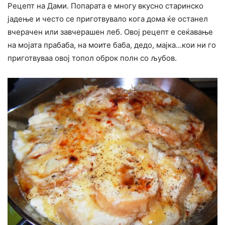
Рецепт на Дами. Попарата е многу вкусно старинско
јадење и често се приготвувало кога дома ќе останел
вчерачен или завчерашен леб. Овој рецепт е сеќавање
на мојата прабаба, на моите баба, дедо, мајка…кои ни го
приготвуваа овој топол оброк полн со љубов.