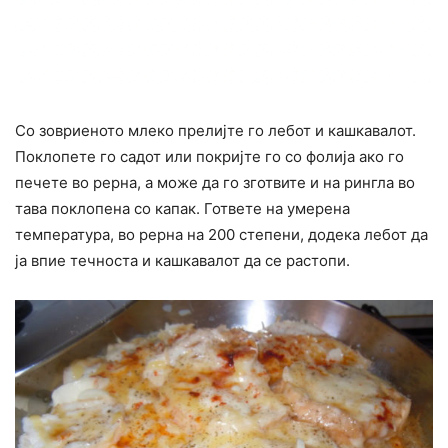
Со зовриеното млеко прелијте го лебот и кашкавалот.
Поклопете го садот или покријте го со фолија ако го
печете во рерна, а може да го зготвите и на рингла во
тава поклопена со капак. Гответе на умерена
температура, во рерна на 200 степени, додека лебот да
ја впие течноста и кашкавалот да се растопи.