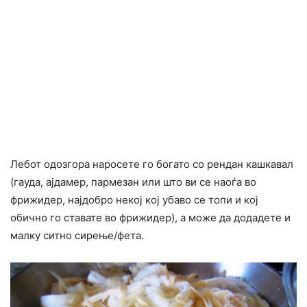
Лебот одозгора наросете го богато со рендан кашкавал
(гауда, ајдамер, пармезан или што ви се наоѓа во
фрижидер, најдобро некој кој убаво се топи и кој
обично го ставате во фрижидер), а може да додадете и
малку ситно сирење/фета.