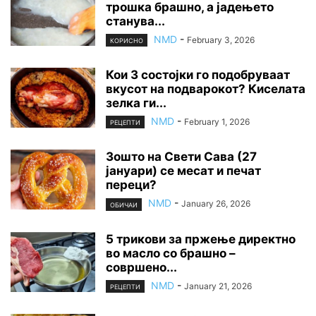
трошка брашно, а јадењето
станува...
NMD
-
February 3, 2026
КОРИСНО
Кои 3 состојки го подобруваат
вкусот на подварокот? Киселата
зелка ги...
NMD
-
February 1, 2026
РЕЦЕПТИ
Зошто на Свети Сава (27
јануари) се месат и печат
переци?
NMD
-
January 26, 2026
ОБИЧАИ
5 трикови за пржење директно
во масло со брашно –
совршено...
NMD
-
January 21, 2026
РЕЦЕПТИ