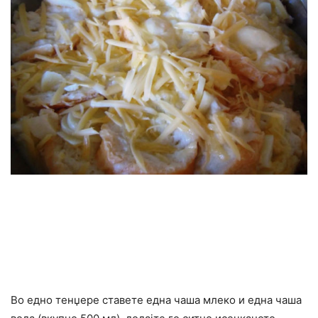
Во едно тенџере ставете една чаша млеко и една чаша