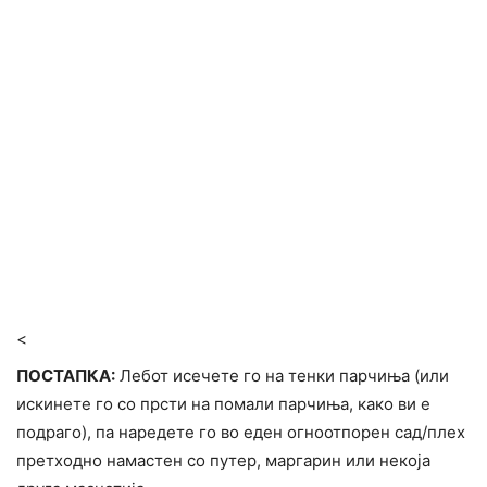
<
ПОСТАПКА:
Лебот исечете го на тенки парчиња (или
искинете го со прсти на помали парчиња, како ви е
подраго), па наредете го во еден огноотпорен сад/плех
претходно намастен со путер, маргарин или некоја