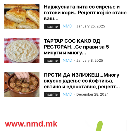
Највкусната пита со сирење и
готови кори…Рецепт кој ќе стане
ваш...
NMD
-
January 25, 2025
РЕЦЕПТИ
ТАРТАР СОС КАКО ОД
РЕСТОРАН…Се прави за 5
минути и многу...
NMD
-
January 8, 2025
РЕЦЕПТИ
ПРСТИ ДА ИЗЛИЖЕШ…Многу
вкусно јадење со ќофтиња,
евтино и едноставно, рецепт...
NMD
-
December 28, 2024
РЕЦЕПТИ