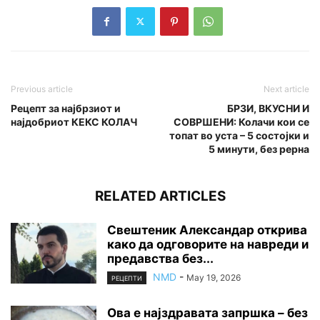
Previous article
Next article
Рецепт за најбрзиот и
БРЗИ, ВКУСНИ И
најдобриот КЕКС КОЛАЧ
СОВРШЕНИ: Колачи кои се
топат во уста – 5 состојки и
5 минути, без рерна
RELATED ARTICLES
Свештеник Александар открива
како да одговорите на навреди и
предавства без...
NMD
-
May 19, 2026
РЕЦЕПТИ
Ова е најздравата запршка – без