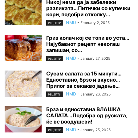
Никој нема да ја забележи
разликата…Питички со купечки
кори, подобри отколку...
NMD
-
February 2, 2025
РЕЦЕПТИ
Гриз колач кој се топи во уста…
Најубавиот рецепт некогаш
запишан, со...
NMD
-
January 27, 2025
РЕЦЕПТИ
Сусам салата за 15 минути…
Едноставно, брзо и вкусно…
Прилог за секакво јадење…
NMD
-
January 26, 2025
РЕЦЕПТИ
Брза и едноставна ВЛАШКА
САЛАТА…Подобра од руската,
ќе ве воодушеви!
NMD
-
January 25, 2025
РЕЦЕПТИ