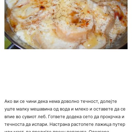
Ако ви се чини дека нема доволно течност, долејте
уште малку мешавина од вода и млеко и оставете да се
впие во сувиот леб. Гответе додека сето да прокрчка и
течноста да испари. Настрана растопете лажица путер
или маст, па прелијте преку попарата. Одозгора