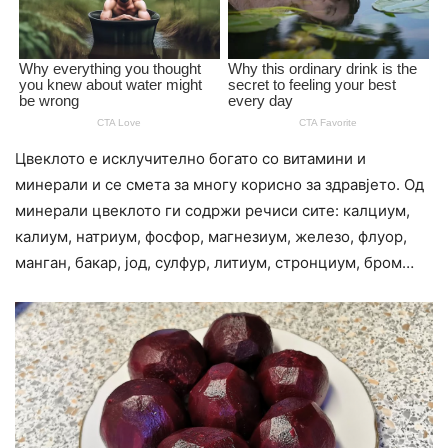
Цвеклото е исклучително богато со витамини и
минерали и се смета за многу корисно за здравјето. Од
минерали цвеклото ги содржи речиси сите: калциум,
калиум, натриум, фосфор, магнезиум, железо, флуор,
манган, бакар, јод, сулфур, литиум, стронциум, бром…