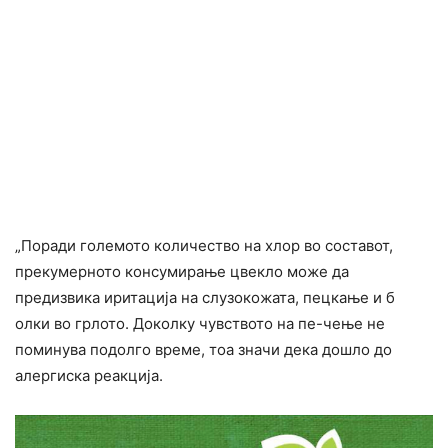
„Поради големото количество на хлор во составот,
прекумерното конcyмирање цвекло може да
предизвика иритација на слузокожата, пецкање и б
олки во грлото. Доколку чувството на пе-чење не
поминува подолго време, тоа значи дека дошло до
алергиска реакција.