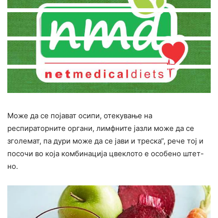
Може да се појават осипи, отекување на
респираторните opгани, лимфните јазли може да се
зголемат, па дури може да се јави и треска“, рече тој и
посочи во која комбинација цвеклото е особено штет-
но.