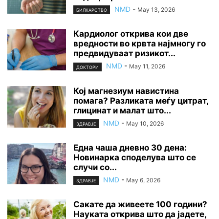
NMD
-
May 13, 2026
БИЛКАРСТВО
Кардиолог открива кои две
вредности во крвта најмногу го
предвидуваат ризикот...
NMD
-
May 11, 2026
ДОКТОРИ
Кој магнезиум навистина
помага? Разликата меѓу цитрат,
глицинат и малат што...
NMD
-
May 10, 2026
ЗДРАВЈЕ
Една чаша дневно 30 дена:
Новинарка споделува што се
случи со...
NMD
-
May 6, 2026
ЗДРАВЈЕ
Сакате да живеете 100 години?
Науката открива што да јадете,