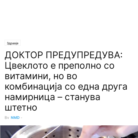
Здравје
ДОКТОР ПРЕДУПРЕДУВА:
Цвеклото е преполно со
витамини, но во
комбинација со една друга
намирница – станува
штетно
By
NMD
-