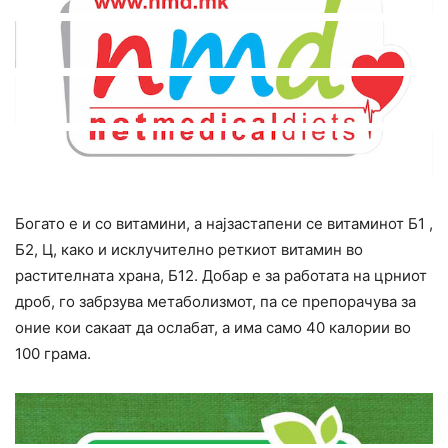
Богато е и со витамини, а најзастапени се витаминот Б1 ,
Б2, Ц, како и исклучително реткиот витамин во
растителната храна, Б12. Добар е за работата на црниот
дроб, го забрзува метаболизмот, па се препорачува за
оние кои сакаат да ocлабат, а има само 40 калории во
100 грама.