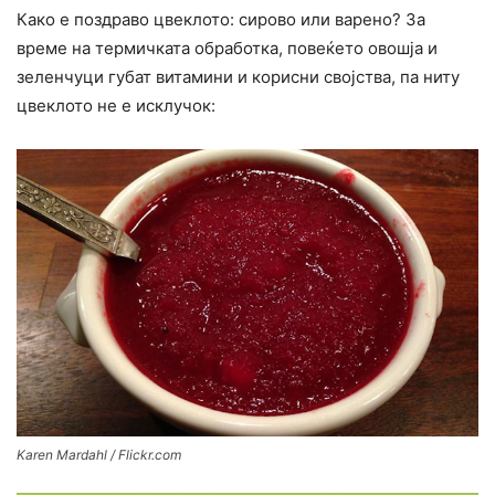
Како е поздраво цвеклото: сирово или варено? За
време на термичката обработка, повеќето овошја и
зеленчуци губат витамини и корисни својства, па ниту
цвеклото не е исклучок:
Karen Mardahl / Flickr.com