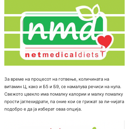
За време на процесот на готвење, количината на
витамин Ц, како и Б5 и Б9, се намалува речиси на нула.
Свежото цвекло има помалку калории и малку помалку
прости јаглехидрати, па оние кои се грижат за ли-нијата
подобро е да ја изберат оваа опција.