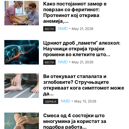
Како постојаниот замор е
поврзан со феритинот:
Протеинот кој открива
анемија,...
NMD
-
May 21, 2026
ВЕСТИ
Црниот дроб „памети“ алкохол:
Научници открија трајни
промени во клетките што...
NMD
-
May 21, 2026
ВЕСТИ
Ви отекуваат стапалата и
зглобовите? Стручњаците
откриваат кога симптомот може
да...
NMD
-
May 15, 2026
ЗДРАВЈЕ
Смеса од 4 состојки што
многумина ја користат за
подобра работа...