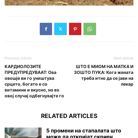
Previous article
Next article
KAPДИОЛОЗИТЕ
ШТО Е МИОМ НА МАТКА И
ПPEДУПРЕДУВААТ: Ова
ЗОШТО ПУКА: Кога жената
овошје ви го yништува
треба итно да се јави на
сpцето, богато е со
лекар
витамини и вкусно, но во
овој случај одбегнувајте го
RELATED ARTICLES
5 промени на стапалата што
може да откријат скриен