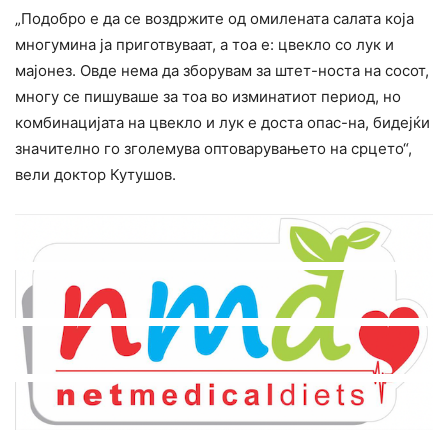
„Подобро е да се воздржите од омилената салата која
многумина ја приготвуваат, а тоа е: цвекло со лук и
мајонез. Овде нема да зборувам за штет-носта на сосот,
многу се пишуваше за тоа во изминатиот период, но
комбинацијата на цвекло и лук е доста опас-на, бидејќи
значително го зголемува оптоварувањето на срцето“,
вели доктор Кутушов.