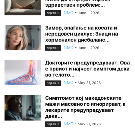
здравствен проблем:...
NMD
-
June 1, 2026
ЗДРАВЈЕ
Замор, опаѓање на косата и
нередовен циклус: Знаци на
хормонален дисбаланс...
NMD
-
June 1, 2026
ЗДРАВЈЕ
Докторите предупредуваат: Ова
е првиот и најчест симптом дека
во телото...
NMD
-
May 31, 2026
ЗДРАВЈЕ
Симптомот кој македонските
мажи масовно го игнорираат, а
лекарите предупредуваат
дека...
NMD
-
May 27, 2026
ЗДРАВЈЕ