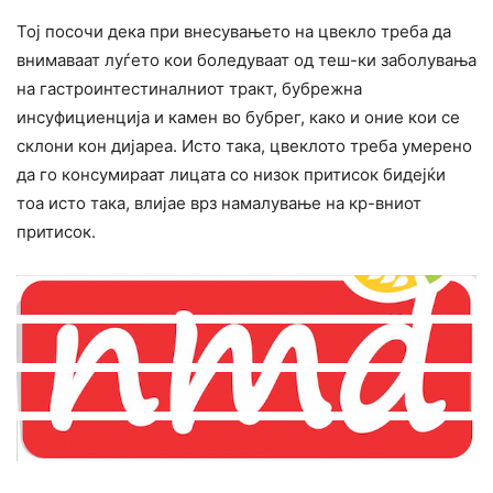
Тој посочи дека при внесувањето на цвекло треба да
внимаваат луѓето кои боледуваат од теш-ки заболувања
на гастроинтестиналниот тракт, бубрежна
инсуфициенција и камен во бубрег, како и оние кои се
склони кон дијареа. Исто така, цвеклото треба умерено
да го конcyмираат лицата со низок притисок бидејќи
тоа исто така, влијае врз намалување на кр-вниот
притисок.